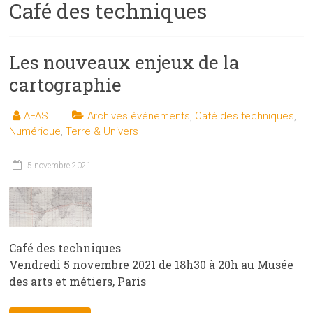
Café des techniques
les
sciences
et
Les nouveaux enjeux de la
les
techniques
cartographie
auprès
du
AFAS
Archives événements
,
Café des techniques
,
public
Numérique
,
Terre & Univers
5 novembre 2021
Café des techniques
Vendredi 5 novembre 2021 de 18h30 à 20h au Musée
des arts et métiers, Paris