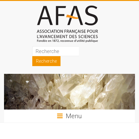
Skip
to
content
Association
française
pour
l'avancement
des
sciences
Menu
(AFAS)
Promouvoir