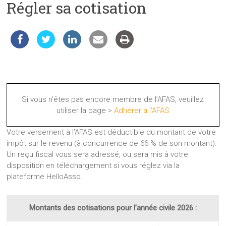
Régler sa cotisation
les
sciences
et
les
techniques
auprès
du
public
Si vous n’êtes pas encore membre de l’AFAS, veuillez
utiliser la page >
Adhérer à l’AFAS
Votre versement à l’AFAS est déductible du montant de votre
impôt sur le revenu (à concurrence de 66 % de son montant).
Un reçu fiscal vous sera adressé, ou sera mis à votre
disposition en téléchargement si vous réglez via la
plateforme HelloAsso.
Montants des cotisations pour l’année civile 2026 :