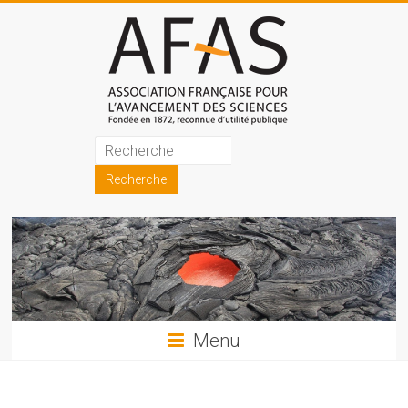
Skip
to
content
Association
française
pour
l'avancement
des
sciences
Menu
(AFAS)
Promouvoir