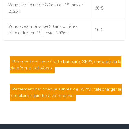
er
Vous avez plus de 30 ans au 1
janvier
60 €
2026 :
Vous avez moins de 30 ans ou êtes
10 €
er
étudiant(e) au 1
janvier 2026 :
Paiement sécurisé (carte bancaire, SEPA, chèque) via la
plateforme HelloAsso
Règlement par chèque auprès de l’AFAS : télécharger le
formulaire à joindre à votre envoi