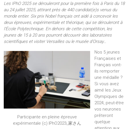
Les IPhO 2025 se dérouleront pour la première fois à Paris du 18
au 24 juillet 2025, attirant près de 440 candidat(e)s venus du
monde entier. Six prix Nobel français ont aidé à concevoir les
deux épreuves, expérimentale et théorique, qui se dérouleront à
l’École Polytechnique. En dehors de cette compétition, les
jeunes de 15 à 20 ans pourront découvrir des laboratoires
scientifiques et visiter Versailles ou le musée d’Orsay…
Nos 5 jeunes
Françaises et
Français vont-
ils remporter
une médaille ?
Si vous avez
aimé les Jeux
Olympiques de
2024, peut-être
vos neurones
prêteront
Participante en pleine épreuve
quelque
expérimentale (c) IPhO2023_家さん
attention aux