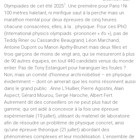
1
Olympiades de cet été 2025
. Une première pour Paris ! Ni
100 mètres haletant, ni mirifique saut à la perche mais un
marathon mental pour deux épreuves de cinq heures
chacune consacrées, elles, à la… physique. Pour ces IPhO
(International physics olympiads -prononcer « ifo »), pas de
Teddy Riner ou Cassandre Beaugrand, Léon Marchand,
Antoine Dupont ou Manon Apithy-Brunet mais deux filles et
trois garçons de moins de vingt ans, qui se mesureront à plus
de 90 autres équipes, en tout 440 candidats venus du monde
entier. Pas de Tony Estanguet pour haranguer les foules ?
Non, mais un comité d’honneur archi-nobélisé – en physique
évidemment – dont on aimerait que les noms résonnent aussi
dans le grand public : Anne L’Huillier, Pierre Agostini, Alain
Aspect, Gérard Mourou, Serge Haroche, Albert Fert.
Autrement dit des conseillers on ne peut plus haut de
gamme, qui ont aidé à concevoir à la fois une épreuve
expérimentale (19 juillet), utilisant du matériel de laboratoire
afin de résoudre un problème de physique concret, ainsi
qu’une épreuve théorique (21 juillet) abordant des
phénomènes complexes et leur modélisation. L’ensemble de