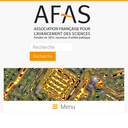
Skip
to
content
Association
française
pour
l'avancement
des
sciences
Menu
(AFAS)
Promouvoir