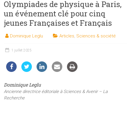
Olympiades de physique à Paris,
les
sciences
un événement clé pour cinq
et
jeunes Françaises et Français
les
techniques
Dominique Leglu
Articles
,
Sciences & société
auprès
du
1 juillet 2025
public
Dominique Leglu
Ancienne directrice éditoriale à Sciences & Avenir – La
Recherche