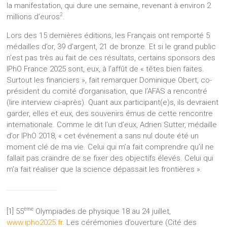
la manifestation, qui dure une semaine, revenant à environ 2
2
millions d’euros
.
Lors des 15 dernières éditions, les Français ont remporté 5
médailles d’or, 39 d’argent, 21 de bronze. Et si le grand public
n’est pas très au fait de ces résultats, certains sponsors des
IPhO France 2025 sont, eux, à l’affût de « têtes bien faites.
Surtout les financiers », fait remarquer Dominique Obert, co-
président du comité d’organisation, que l’AFAS a rencontré
(lire interview ci-après). Quant aux participant(e)s, ils devraient
garder, elles et eux, des souvenirs émus de cette rencontre
internationale. Comme le dit l’un d’eux, Adrien Sutter, médaille
d’or IPhO 2018, « cet événement a sans nul doute été un
moment clé de ma vie. Celui qui m’a fait comprendre qu’il ne
fallait pas craindre de se fixer des objectifs élevés. Celui qui
m’a fait réaliser que la science dépassait les frontières ».
ème
[1] 55
Olympiades de physique 18 au 24 juillet,
www.ipho2025.fr
. Les cérémonies d’ouverture (Cité des