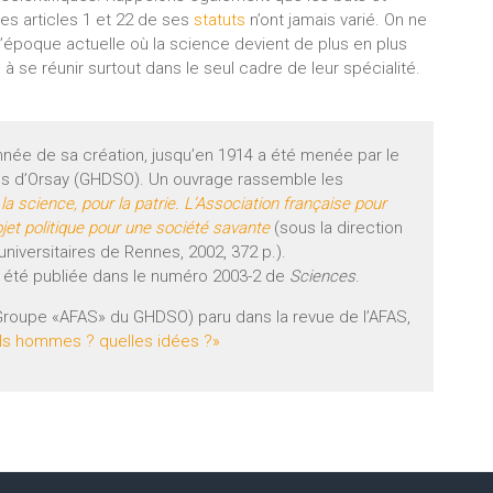
les articles 1 et 22 de ses
statuts
n’ont jamais varié. On ne
 l’époque actuelle où la science devient de plus en plus
à se réunir surtout dans le seul cadre de leur spécialité.
nnée de sa création, jusqu’en 1914 a été menée par le
ces d’Orsay (GHDSO). Un ouvrage rassemble les
 la science, pour la patrie. L’Association française pour
et politique pour une société savante
(sous la direction
universitaires de Rennes, 2002, 372 p.).
 a été publiée dans le numéro 2003-2 de
Sciences
.
 (Groupe «AFAS» du GHDSO) paru dans la revue de l’AFAS,
uels hommes ? quelles idées ?»