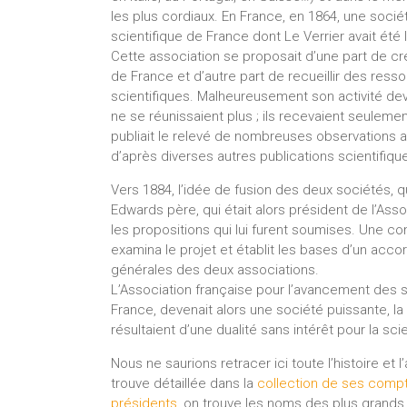
les plus cordiaux. En France, en 1864, une socié
scientifique de France dont Le Verrier avait été 
Cette association se proposait d’une part de cré
de France et d’autre part de recueillir des res
scientifiques. Malheureusement son activité de
ne se réunissaient plus ; ils recevaient seuleme
publiait le relevé de nombreuses observations 
d’après diverses autres publications scientifiqu
Vers 1884, l’idée de fusion des deux sociétés, qu
Edwards père, qui était alors président de l’Asso
les propositions qui lui furent soumises. Une
examina le projet et établit les bases d’un acc
générales des deux associations.
L’Association française pour l’avancement des s
France, devenait alors une société puissante, la 
résultaient d’une dualité sans intérêt pour la sci
Nous ne saurions retracer ici toute l’histoire et l
trouve détaillée dans la
collection de ses comp
présidents
, on trouve les noms des plus grands