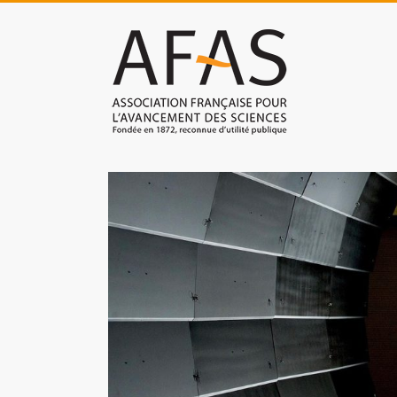
Skip
to
Association
content
française
pour
l'avancement
des
sciences
(AFAS)
Promouvoir
les
sciences
et
les