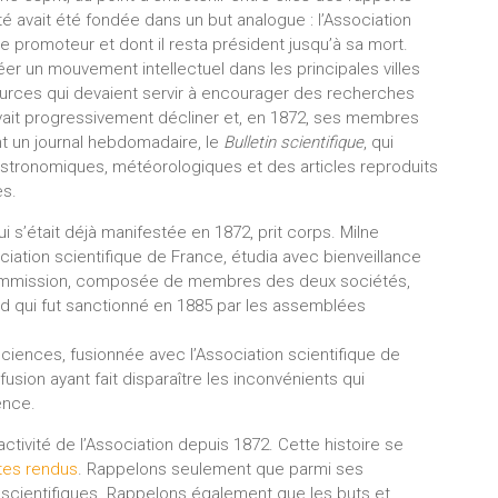
té avait été fondée dans un but analogue : l’Association
le promoteur et dont il resta président jusqu’à sa mort.
er un mouvement intellectuel dans les principales villes
sources qui devaient servir à encourager des recherches
vait progressivement décliner et, en 1872, ses membres
nt un journal hebdomadaire, le
Bulletin scientifique
, qui
astronomiques, météorologiques et des articles reproduits
es.
i s’était déjà manifestée en 1872, prit corps. Milne
ciation scientifique de France, étudia avec bienveillance
 commission, composée de membres des deux sociétés,
ord qui fut sanctionné en 1885 par les assemblées
ciences, fusionnée avec l’Association scientifique de
fusion ayant fait disparaître les inconvénients qui
ence.
’activité de l’Association depuis 1872. Cette histoire se
tes rendus
. Rappelons seulement que parmi ses
 scientifiques. Rappelons également que les buts et