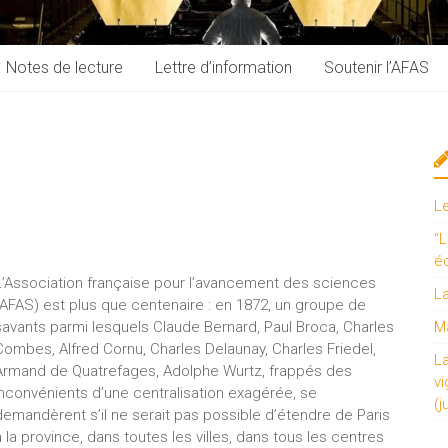
Notes de lecture
Lettre d’information
Soutenir l’AFAS
L
“L
é
L’Association française pour l’avancement des sciences
L
(AFAS) est plus que centenaire : en 1872, un groupe de
savants parmi lesquels Claude Bernard, Paul Broca, Charles
Ma
Combes, Alfred Cornu, Charles Delaunay, Charles Friedel,
L
Armand de Quatrefages, Adolphe Wurtz, frappés des
vi
inconvénients d’une centralisation exagérée, se
(j
demandèrent s’il ne serait pas possible d’étendre de Paris
à la province, dans toutes les villes, dans tous les centres