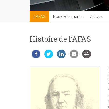
techniques
auprès
du
L’AFAS
Nos événements
Articles
public
Histoire de l’AFAS