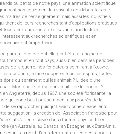
grands ou petits de notre pays, une animation scientifique
groupant non seulement les savants des laboratoires et
les maîtres de l’enseignement mais aussi les industriels
qui tirent de leurs recherches tant d’applications pratiques
et tous ceux qui, sans être ni savants ni industriels,
s’intéressent aux recherches scientifiques et en
reconnaissent l’importance.
e partout, que partout elle peut être à l’origine de
 tout temps et en tout pays, aussi bien dans les périodes
ses de la guerre, nos fondateurs se mirent à l’œuvre.
s les concours, à faire coopérer tous les esprits, toutes
 épris du sentiment qui les animait ? L’idée d’une
posait. Mais quelle forme convenait-il de lui donner ?
it en Angleterre, depuis 1837, une société florissante, la
ence qui contribuait puissamment aux progrès de la
t de se rapprocher puisqu’il avait donné d’excellents
tte suggestion, la création de l’Association française pour
dée fut d’ailleurs suivie dans d’autres pays où furent
e (en Australie, au Canada, en Espagne, aux États-Unis,
me esprit, au point d’entretenir entre elles des rapports