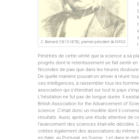
C. Bernard (1813-1878), premier président de l’AFAS
Pénétrés de cette vérité que la science a sa plac
progrès dont le retentissement se fait sentir en
fécondes de paix que dans les heures douloureu
De quelle manière pouvait-on arriver à réunir tou
ces intelligences, à rassembler tous les hommes
association qui s’étendrait sur tout le pays s’im
L’hésitation ne fut pas de longue durée. Il exista
British Association for the Advancement of Sci
science. C’était donc un modèle dont il convenai
résultats. Aussi, après une étude attentive de ce
l’avancement des sciences était-elle décidée. L’i
créées également des associations du même ordr
en Italie, au Portugal, en Suisse…) et dans le mê