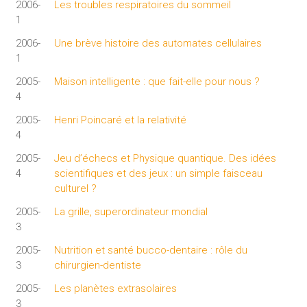
2006-
Les troubles respiratoires du sommeil
1
2006-
Une brève histoire des automates cellulaires
1
2005-
Maison intelligente : que fait-elle pour nous ?
4
2005-
Henri Poincaré et la relativité
4
2005-
Jeu d’échecs et Physique quantique. Des idées
4
scientifiques et des jeux : un simple faisceau
culturel ?
2005-
La grille, superordinateur mondial
3
2005-
Nutrition et santé bucco-dentaire : rôle du
3
chirurgien-dentiste
2005-
Les planètes extrasolaires
3