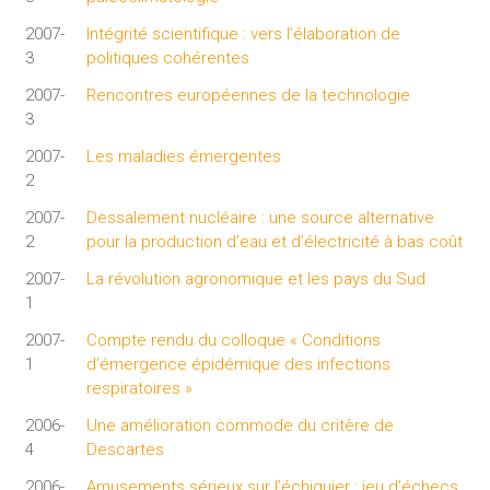
2007-
Intégrité scientifique : vers l’élaboration de
3
politiques cohérentes
2007-
Rencontres européennes de la technologie
3
2007-
Les maladies émergentes
2
2007-
Dessalement nucléaire : une source alternative
2
pour la production d’eau et d’électricité à bas coût
2007-
La révolution agronomique et les pays du Sud
1
2007-
Compte rendu du colloque « Conditions
1
d’émergence épidémique des infections
respiratoires »
2006-
Une amélioration commode du critère de
4
Descartes
2006-
Amusements sérieux sur l’échiquier : jeu d’échecs