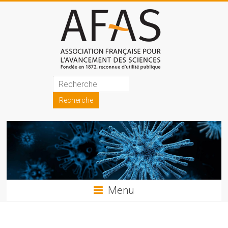
Skip
to
content
Association
française
pour
l'avancement
des
sciences
Menu
(AFAS)
Promouvoir