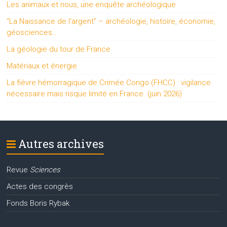
Les animaux et nous, une enquête archéologique
“La Naissance de l’argent” – archéologie, histoire, économie,
géosciences…
La géologie du tour de France
Matériaux et énergie
La fièvre hémorragique de Crimée Congo (FHCC) : vigilance
nécessaire mais risque limité en France. (juin 2026)
Autres archives
Revue
Sciences
Actes des congrès
Fonds Boris Rybak