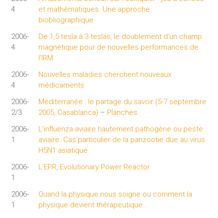
4
et mathématiques. Une approche
biobliographique
2006-
De 1,5 tesla à 3 teslas, le doublement d’un champ
4
magnétique pour de nouvelles performances de
l’IRM
2006-
Nouvelles maladies cherchent nouveaux
4
médicaments
2006-
Méditerranée : le partage du savoir (5-7 septembre
2/3
2005, Casablanca)
–
Planches
2006-
L’influenza aviaire hautement pathogène ou peste
1
aviaire. Cas particulier de la panzootie due au virus
H5N1 asiatique
2006-
L’EPR, Evolutionary Power Reactor
1
2006-
Quand la physique nous soigne ou comment la
1
physique devient thérapeutique…