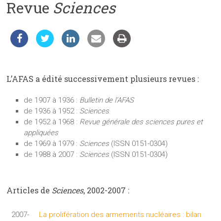
Revue
Sciences
les
sciences
et
les
techniques
auprès
du
L’AFAS a édité successivement plusieurs revues :
public
de 1907 à 1936 :
Bulletin de l’AFAS
de 1936 à 1952 :
Sciences
de 1952 à 1968 :
Revue générale des sciences pures et
appliquées
de 1969 à 1979 :
Sciences
(ISSN 0151-0304)
de 1988 à 2007 :
Sciences
(ISSN 0151-0304)
Articles de
Sciences
, 2002-2007 :
2007-
La prolifération des armements nucléaires : bilan