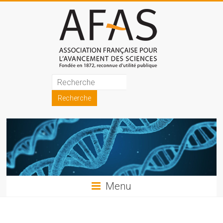
Skip
to
content
Association
française
pour
l'avancement
des
sciences
Menu
(AFAS)
Promouvoir