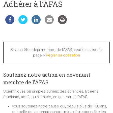
Adhérer à l’AFAS
les
sciences
et
les
techniques
auprès
du
public
Si vous êtes déjà membre de l’AFAS, veuillez utiliser la
page >
Régler sa cotisation
Soutenez notre action en devenant
membre de l’AFAS
Scientifiques ou simples curieux des sciences, lycéens,
étudiants, actifs ou retraités, en adhérant à l’AFAS,
vous soutenez notre cause qui, depuis plus de 150 ans,
est celle de la connaissance : mieux faire connaître les