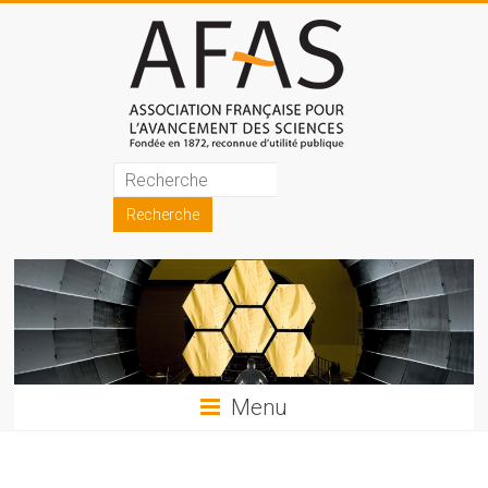
Skip
to
content
Association
française
pour
l'avancement
des
sciences
Menu
(AFAS)
Promouvoir