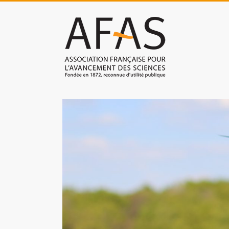
Skip
to
Association
content
française
pour
l'avancement
des
sciences
(AFAS)
Promouvoir
les
sciences
et
les