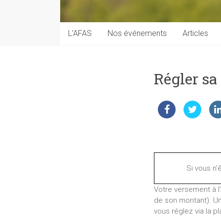
techniques
auprès
du
L’AFAS
Nos événements
Articles
public
Régler sa
Si vous n’
Votre versement à l
de son montant). Un
vous réglez via la p