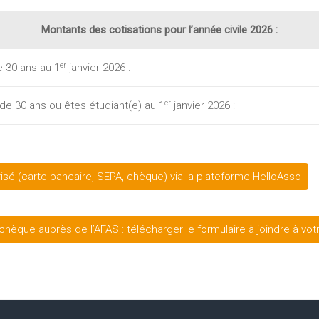
Montants des cotisations pour l’année civile 2026 :
er
 30 ans au 1
janvier 2026 :
er
e 30 ans ou êtes étudiant(e) au 1
janvier 2026 :
sé (carte bancaire, SEPA, chèque) via la plateforme HelloAsso
hèque auprès de l’AFAS : télécharger le formulaire à joindre à vot