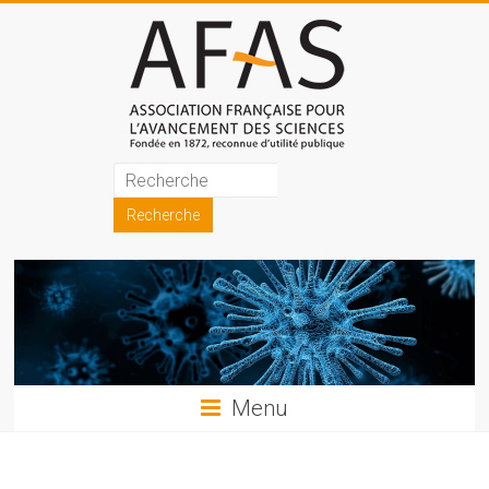
Skip
to
content
Association
française
pour
l'avancement
des
sciences
Menu
(AFAS)
Promouvoir