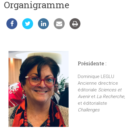
Organigramme
les
sciences
et
les
techniques
auprès
du
public
Présidente :
Dominique LEGLU
Ancienne directrice
éditoriale
Sciences et
Avenir
et
La Recherche
,
et éditorialiste
Challenges