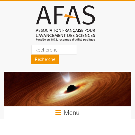
Skip
to
content
Association
française
pour
l'avancement
des
sciences
Menu
(AFAS)
Promouvoir