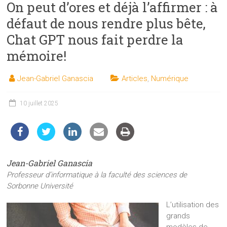
On peut d’ores et déjà l’affirmer : à
les
sciences
défaut de nous rendre plus bête,
et
Chat GPT nous fait perdre la
les
mémoire!
techniques
auprès
Jean-Gabriel Ganascia
Articles
,
Numérique
du
public
10 juillet 2025
Jean-Gabriel Ganascia
Professeur d’informatique à la faculté des sciences de
Sorbonne Université
L’utilisation des
grands
modèles de