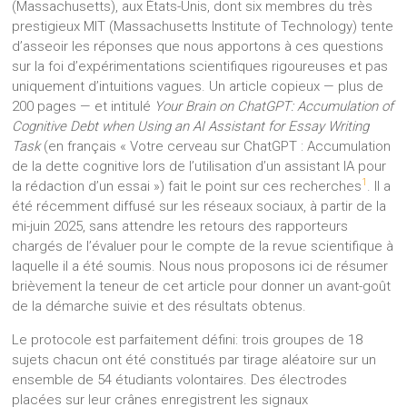
(Massachusetts), aux États-Unis, dont six membres du très
prestigieux MIT (Massachusetts Institute of Technology) tente
d’asseoir les réponses que nous apportons à ces questions
sur la foi d’expérimentations scientifiques rigoureuses et pas
uniquement d’intuitions vagues. Un article copieux — plus de
200 pages — et intitulé
Your Brain on ChatGPT: Accumulation of
Cognitive Debt when Using an AI Assistant for Essay Writing
Task
(en français « Votre cerveau sur ChatGPT : Accumulation
de la dette cognitive lors de l’utilisation d’un assistant IA pour
1
la rédaction d’un essai ») fait le point sur ces recherches
. Il a
été récemment diffusé sur les réseaux sociaux, à partir de la
mi-juin 2025, sans attendre les retours des rapporteurs
chargés de l’évaluer pour le compte de la revue scientifique à
laquelle il a été soumis. Nous nous proposons ici de résumer
brièvement la teneur de cet article pour donner un avant-goût
de la démarche suivie et des résultats obtenus.
Le protocole est parfaitement défini: trois groupes de 18
sujets chacun ont été constitués par tirage aléatoire sur un
ensemble de 54 étudiants volontaires. Des électrodes
placées sur leur crânes enregistrent les signaux