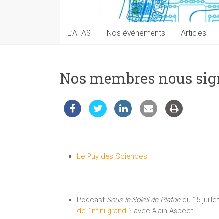
techniques
auprès
du
L’AFAS
Nos événements
Articles
public
Nos membres nous sig
Le Puy des Sciences
Podcast
Sous le Soleil de Platon
du 15 juille
de l’infini grand ?
avec Alain Aspect.