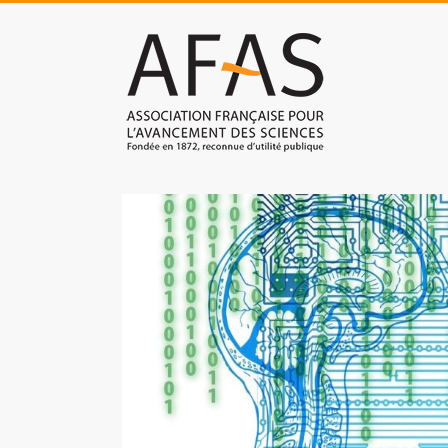
Skip
to
Association
content
française
pour
l'avancement
des
sciences
(AFAS)
Promouvoir
les
sciences
et
les