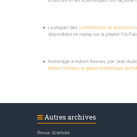
sciences et les scientifiques ont façonné
La plupart des
conférences de la section l
disponibles en replay sur la playlist YouTub
Hommage à Hubert Reeves, par Jean Audo
Hubert Reeves, le grand scientifique qui fut
Autres archives
Revue
Sciences