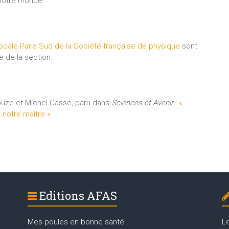
 notre monde.
ocale Paris Sud de la Société française de physique
sont
e de la section.
uze et Michel Cassé, paru dans
Sciences et Avenir
:
«
 notre maître »
Editions AFAS
Mes poules en bonne santé
L