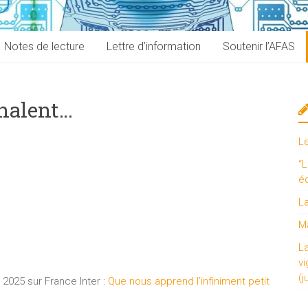
Notes de lecture
Lettre d’information
Soutenir l’AFAS
nalent…
L
“L
é
L
Ma
L
vi
(j
t 2025 sur France Inter :
Que nous apprend l’infiniment petit