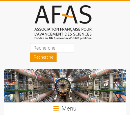
Skip
to
content
Association
française
pour
l'avancement
des
sciences
Menu
(AFAS)
Promouvoir