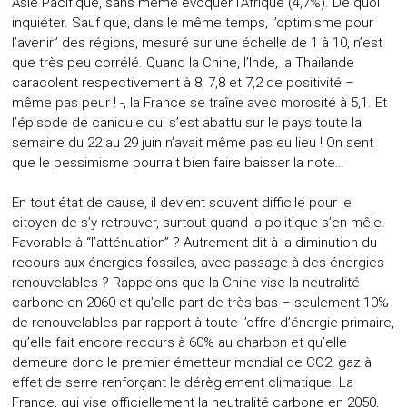
Asie Pacifique, sans même évoquer l’Afrique (4,7%). De quoi
inquiéter. Sauf que, dans le même temps, l’optimisme pour
l’avenir” des régions, mesuré sur une échelle de 1 à 10, n’est
que très peu corrélé. Quand la Chine, l’Inde, la Thaïlande
caracolent respectivement à 8, 7,8 et 7,2 de positivité –
même pas peur ! -, la France se traîne avec morosité à 5,1. Et
l’épisode de canicule qui s’est abattu sur le pays toute la
semaine du 22 au 29 juin n’avait même pas eu lieu ! On sent
que le pessimisme pourrait bien faire baisser la note…
En tout état de cause, il devient souvent difficile pour le
citoyen de s’y retrouver, surtout quand la politique s’en mêle.
Favorable à “l’atténuation” ? Autrement dit à la diminution du
recours aux énergies fossiles, avec passage à des énergies
renouvelables ? Rappelons que la Chine vise la neutralité
carbone en 2060 et qu’elle part de très bas – seulement 10%
de renouvelables par rapport à toute l’offre d’énergie primaire,
qu’elle fait encore recours à 60% au charbon et qu’elle
demeure donc le premier émetteur mondial de CO2, gaz à
effet de serre renforçant le dérèglement climatique. La
France, qui vise officiellement la neutralité carbone en 2050,