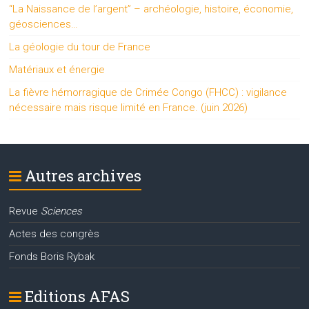
“La Naissance de l’argent” – archéologie, histoire, économie,
géosciences…
La géologie du tour de France
Matériaux et énergie
La fièvre hémorragique de Crimée Congo (FHCC) : vigilance
nécessaire mais risque limité en France. (juin 2026)
Autres archives
Revue
Sciences
Actes des congrès
Fonds Boris Rybak
Editions AFAS