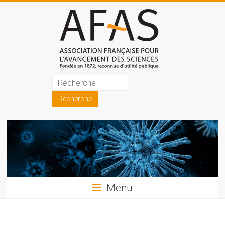
Skip
to
content
Association
française
pour
l'avancement
des
sciences
Menu
(AFAS)
Promouvoir