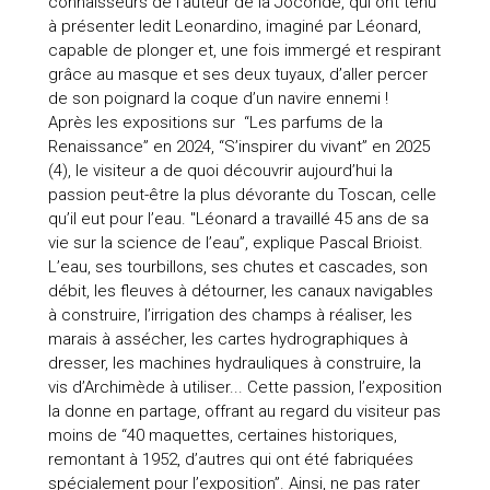
connaisseurs de l’auteur de la Joconde, qui ont tenu
à présenter ledit Leonardino, imaginé par Léonard,
capable de plonger et, une fois immergé et respirant
grâce au masque et ses deux tuyaux, d’aller percer
de son poignard la coque d’un navire ennemi !
Après les expositions sur “Les parfums de la
Renaissance” en 2024, “S’inspirer du vivant” en 2025
(4), le visiteur a de quoi découvrir aujourd’hui la
passion peut-être la plus dévorante du Toscan, celle
qu’il eut pour l’eau. "Léonard a travaillé 45 ans de sa
vie sur la science de l’eau”, explique Pascal Brioist.
L’eau, ses tourbillons, ses chutes et cascades, son
débit, les fleuves à détourner, les canaux navigables
à construire, l’irrigation des champs à réaliser, les
marais à assécher, les cartes hydrographiques à
dresser, les machines hydrauliques à construire, la
vis d’Archimède à utiliser... Cette passion, l’exposition
la donne en partage, offrant au regard du visiteur pas
moins de “40 maquettes, certaines historiques,
remontant à 1952, d’autres qui ont été fabriquées
spécialement pour l’exposition”. Ainsi, ne pas rater