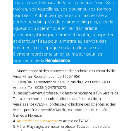
Toute sa vie, Léonard de Vinci a observé l’eau. Ses
rivières, ses tourbillons, ses courants, ses formes
invisibles… Autant de mystères qu’il a cherché à
percer pendant près de quarante-cinq ans, avec la
rigueur d’un scientifique et l’œil d’un artiste.
Visionnaire, il imagine comment capter, transporter
et distribuer l’eau pour la mettre au service des
hommes, à une époque où la maîtrise de cet
élément représente un enjeu majeur pour les
ingénieurs de la
Renaissance
.
1. Musée national des sciences et des techniques Leonardo da
Vinci, Milan. Reconstitution de 1952-1953
2. Jusqu’au 13 septembre 2026. 2, rue du Clos Lucé, 37400
Amboise Tél : 0033(0)247570073
3. Respectivement professeur d’histoire moderne à l’université de
Tours et membre du centre d’études supérieures de la
Renaissance (CESR) ; professeur d’histoire des sciences et des
techniques à l’université d’Aquila, collaborateur du musée
Galileo à Florence
4.
Article de Sciences Avenir
et Article de l'AFAS
5. A lire “Paysages en métamorphose : l’eau et histoire de la