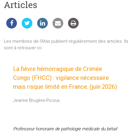
Articles
les
sciences
et
les
techniques
auprès
Les membres de l’Afas publient régulièrement des articles. Ils
du
sont à retrouver ici :
public
La fièvre hémorragique de Crimée
Congo (FHCC) : vigilance nécessaire
mais risque limité en France. (juin 2026)
Jeanne Brugère-Picoux
Professeur honoraire de pathologie médicale du bétail