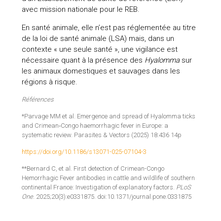
avec mission nationale pour le REB.
En santé animale, elle n’est pas réglementée au titre
de la loi de santé animale (LSA) mais, dans un
contexte « une seule santé », une vigilance est
nécessaire quant à la présence des
Hyalomma
sur
les animaux domestiques et sauvages dans les
régions à risque.
Références
*Parvage MM et al. Emergence and spread of Hyalomma ticks
and Crimean‑Congo haemorrhagic fever in Europe: a
systematic review. Parasites & Vectors (2025) 18:436 14p
https://doi.org/10.1186/s13071-025-07104-3
**Bernard C, et al. First detection of Crimean-Congo
Hemorrhagic Fever antibodies in cattle and wildlife of southern
continental France: Investigation of explanatory factors.
PLoS
One
. 2025;20(3):e0331875. doi:10.1371/journal.pone.0331875