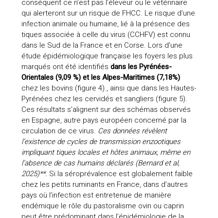
conséquent ce n’est pas l’éleveur ou le vétérinaire
qui alerteront sur un risque de FHCC. Le risque d’une
infection animale ou humaine, lié à la présence des
tiques associée à celle du virus (CCHFV) est connu
dans le Sud de la France et en Corse. Lors d’une
étude épidémiologique française les foyers les plus
marqués ont été identifiés
dans les Pyrénées-
Orientales (9,09 %) et les Alpes-Maritimes (7,18%)
chez les bovins (figure 4)., ainsi que dans les Hautes-
Pyrénées chez les cervidés et sangliers (figure 5).
Ces résultats s’alignent sur des schémas observés
en Espagne, autre pays européen concerné par la
circulation de ce virus.
Ces données révèlent
l’existence de cycles de transmission enzootiques
impliquant tiques locales et hôtes animaux, même en
l’absence de cas humains déclarés (Bernard et al,
2025)**.
Si la séroprévalence est globalement faible
chez les petits ruminants en France, dans d’autres
pays où l’infection est entretenue de manière
endémique le rôle du pastoralisme ovin ou caprin
peut être prédominant dans l’épidémiologie de la