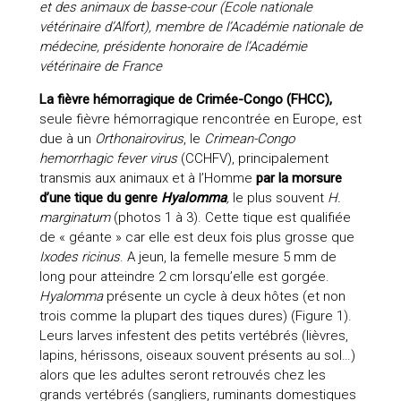
et des animaux de basse-cour (Ecole nationale
vétérinaire d’Alfort), membre de l’Académie nationale de
médecine, présidente honoraire de l’Académie
vétérinaire de France
La fièvre hémorragique de Crimée-Congo (FHCC),
seule fièvre hémorragique rencontrée en Europe, est
due à un
Orthonairovirus
, le
Crimean-Congo
hemorrhagic fever virus
(CCHFV), principalement
transmis aux animaux et à l’Homme
par la morsure
d’une tique du genre
Hyalomma
,
le plus souvent
H.
marginatum
(photos 1 à 3). Cette tique est qualifiée
de « géante » car elle est deux fois plus grosse que
Ixodes ricinus
. A jeun, la femelle mesure 5 mm de
long pour atteindre 2 cm lorsqu’elle est gorgée.
Hyalomma
présente un cycle à deux hôtes (et non
trois comme la plupart des tiques dures) (Figure 1).
Leurs larves infestent des petits vertébrés (lièvres,
lapins, hérissons, oiseaux souvent présents au sol…)
alors que les adultes seront retrouvés chez les
grands vertébrés (sangliers, ruminants domestiques