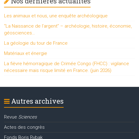
Nos dernières actualités
Les animaux et nous, une enquête archéologique
“La Naissance de l’argent” – archéologie, histoire, économie,
géosciences…
La géologie du tour de France
Matériaux et énergie
La fièvre hémorragique de Crimée Congo (FHCC) : vigilance
nécessaire mais risque limité en France. (juin 2026)
Autres archives
Revue
Sciences
Actes des congrès
Fonds Boris Rybak