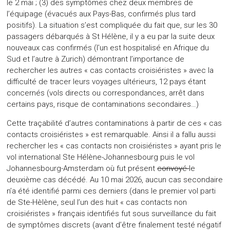
le 2 mai ; (3) des symptômes chez deux membres de
l’équipage (évacués aux Pays-Bas, confirmés plus tard
positifs). La situation s’est compliquée du fait que, sur les 30
passagers débarqués à St Hélène, il y a eu par la suite deux
nouveaux cas confirmés (l’un est hospitalisé en Afrique du
Sud et l’autre à Zurich) démontrant l’importance de
rechercher les autres « cas contacts croisiéristes » avec la
difficulté de tracer leurs voyages ultérieurs, 12 pays étant
concernés (vols directs ou correspondances, arrêt dans
certains pays, risque de contaminations secondaires…)
Cette traçabilité d’autres contaminations à partir de ces « cas
contacts croisiéristes » est remarquable. Ainsi il a fallu aussi
rechercher les « cas contacts non croisiéristes » ayant pris le
vol international Ste Hélène-Johannesbourg puis le vol
Johannesbourg-Amsterdam où fut présent
convoyé
le
deuxième cas décédé. Au 10 mai 2026, aucun cas secondaire
n’a été identifié parmi ces derniers (dans le premier vol parti
de Ste-Hèlène, seul l’un des huit « cas contacts non
croisiéristes » français identifiés fut sous surveillance du fait
de symptômes discrets (avant d’être finalement testé négatif