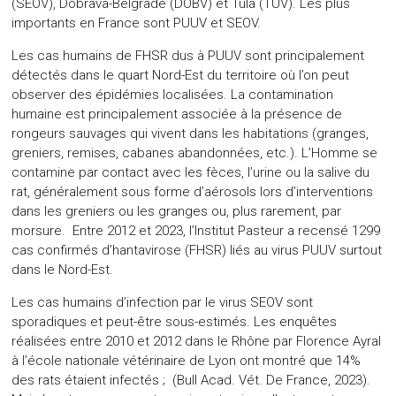
(SEOV), Dobrava-Belgrade (DOBV) et Tula (TUV). Les plus
importants en France sont PUUV et SEOV.
Les cas humains de FHSR dus à PUUV sont principalement
détectés dans le quart Nord-Est du territoire où l’on peut
observer des épidémies localisées. La contamination
humaine est principalement associée à la présence de
rongeurs sauvages qui vivent dans les habitations (granges,
greniers, remises, cabanes abandonnées, etc.). L’Homme se
contamine par contact avec les fèces, l’urine ou la salive du
rat, généralement sous forme d’aérosols lors d’interventions
dans les greniers ou les granges ou, plus rarement, par
morsure. Entre 2012 et 2023, l’Institut Pasteur a recensé 1299
cas confirmés d’hantavirose (FHSR) liés au virus PUUV surtout
dans le Nord-Est.
Les cas humains d’infection par le virus SEOV sont
sporadiques et peut-être sous-estimés. Les enquêtes
réalisées entre 2010 et 2012 dans le Rhône par Florence Ayral
à l’école nationale vétérinaire de Lyon ont montré que 14%
des rats étaient infectés ; (Bull Acad. Vét. De France, 2023).