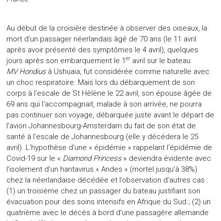
Au début de la croisière destinée à observer des oiseaux, la
mort d’un passager néerlandais âgé de 70 ans (le 11 avril
après avoir présenté des symptômes le 4 avril), quelques
er
jours après son embarquement le 1
avril sur le bateau
MV
Hondius
à Ushuaia, fut considérée comme naturelle avec
un choc respiratoire. Mais lors du débarquement de son
corps à l’escale de St Hèlène le 22 avril, son épouse âgée de
69 ans qui l’accompagnait, malade à son arrivée, ne pourra
pas continuer son voyage, débarquée juste avant le départ de
l’avion Johannesbourg-Amsterdam du fait de son état de
santé à l’escale de Johannesbourg (elle y décédera le 25
avril). L’hypothèse d’une « épidémie » rappelant l’épidémie de
Covid-19 sur le «
Diamond Princess
» deviendra évidente avec
l’isolement d’un hantavirus « Andes » (mortel jusqu’à 38%)
chez la néerlandaise décédée et l’observation d’autres cas :
(1) un troisième chez un passager du bateau justifiant son
évacuation pour des soins intensifs en Afrique du Sud ; (2) un
quatrième avec le décès à bord d’une passagère allemande