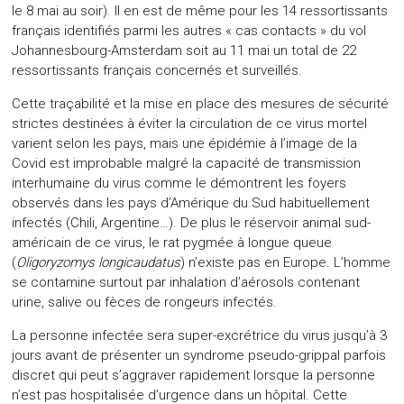
le 8 mai au soir). Il en est de même pour les 14 ressortissants
français identifiés parmi les autres « cas contacts » du vol
Johannesbourg-Amsterdam soit au 11 mai un total de 22
ressortissants français concernés et surveillés.
Cette traçabilité et la mise en place des mesures de sécurité
strictes destinées à éviter la circulation de ce virus mortel
varient selon les pays, mais une épidémie à l’image de la
Covid est improbable malgré la capacité de transmission
interhumaine du virus comme le démontrent les foyers
observés dans les pays d’Amérique du Sud habituellement
infectés (Chili, Argentine…). De plus le réservoir animal sud-
américain de ce virus, le rat pygmée à longue queue
(
Oligoryzomys longicaudatus
) n’existe pas en Europe. L’homme
se contamine surtout par inhalation d’aérosols contenant
urine, salive ou fèces de rongeurs infectés.
La personne infectée sera super-excrétrice du virus jusqu’à 3
jours avant de présenter un syndrome pseudo-grippal parfois
discret qui peut s’aggraver rapidement lorsque la personne
n’est pas hospitalisée d’urgence dans un hôpital. Cette