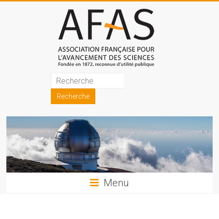
Skip
to
content
Association
française
pour
l'avancement
des
sciences
Menu
(AFAS)
Promouvoir