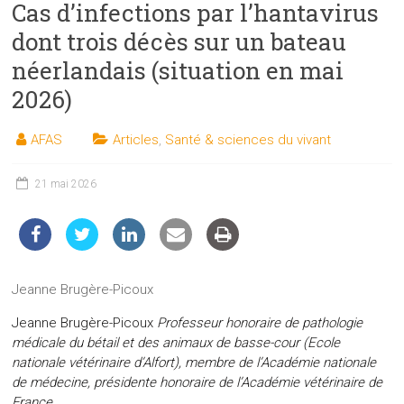
Cas d’infections par l’hantavirus
les
sciences
dont trois décès sur un bateau
et
néerlandais (situation en mai
les
2026)
techniques
auprès
AFAS
Articles
,
Santé & sciences du vivant
du
public
21 mai 2026
Jeanne Brugère-Picoux
Jeanne Brugère-Picoux
Professeur honoraire de pathologie
médicale du bétail et des animaux de basse-cour (Ecole
nationale vétérinaire d’Alfort), membre de l’Académie nationale
de médecine, présidente honoraire de l’Académie vétérinaire de
France