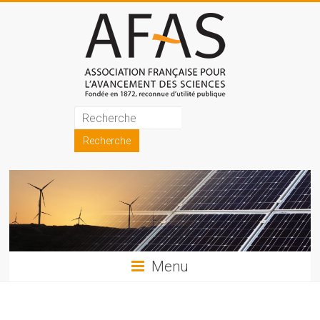
Skip
to
content
Association
française
pour
l'avancement
des
sciences
Menu
(AFAS)
Promouvoir