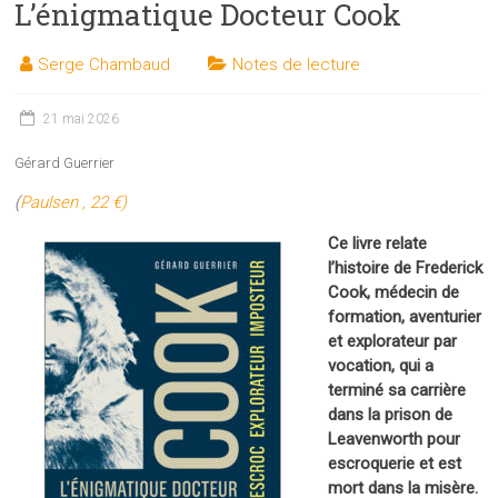
L’énigmatique Docteur Cook
les
sciences
Serge Chambaud
Notes de lecture
et
les
techniques
21 mai 2026
auprès
Gérard Guerrier
du
public
(
Paulsen , 22 €)
Ce livre relate
l’histoire de Frederick
Cook, médecin de
formation, aventurier
et explorateur par
vocation, qui a
terminé sa carrière
dans la prison de
Leavenworth pour
escroquerie et est
mort dans la misère.