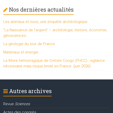
Nos dernières actualités
Les animaux et nous, une enquête archéologique
“La Naissance de l’argent” – archéologie, histoire, économie,
géosciences…
La géologie du tour de France
Matériaux et énergie
La fièvre hémorragique de Crimée Congo (FHCC) : vigilance
nécessaire mais risque limité en France. (juin 2026)
Autres archives
Revue
Sciences
Actes des congrès