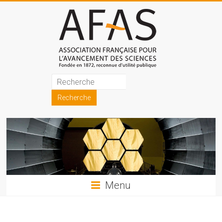
Skip
to
content
Association
française
pour
l'avancement
des
sciences
Menu
(AFAS)
Promouvoir