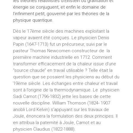
les théories relativistes d’Einstein où gravitation et
énergie se conjuguent, et enfin le domaine de
l’infiniment petit, gouverné par les théories de la
physique quantique.
Dès le 17ème siècle des machines exploitant la
vapeur avaient été conçues. Le physicien Denis
Papin (1647-1713) fut un précurseur, suivi par le
pasteur Thomas Newcomen constructeur de la
première machine industrielle en 1712. Comment
transformer efficacement de la chaleur issue d’une
‘’source chaude’’ en travail utilisable ? Telle était la
question que se posaient les physiciens au début du
19ème siècle. Les échanges entre chaleur et travail
sont à l’origine de la thermodynamique. Le physicien
Sadi Carnot (1796-1832) jette les bases de cette
nouvelle discipline. William Thomson (1824- 1907
anobli Lord Kelvin) s’appuyant sur les travaux de
Joule, énoncera la formulation des deux principes. Il
en attribua la paternité à Joule, Carnot et au
physicien Claudius (1822-1888).