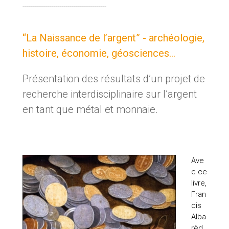
-----------------------------------------
“La Naissance de l’argent” - archéologie,
histoire, économie, géosciences…
Présentation des résultats d’un projet de
recherche interdisciplinaire sur l’argent
en tant que métal et monnaie.
Ave
c ce
livre,
Fran
cis
Alba
rèd