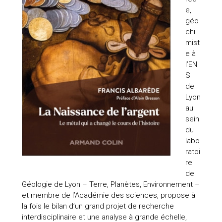
e,
géo
chi
mist
e à
l’EN
S
de
Lyon
au
sein
du
labo
ratoi
re
de
Géologie de Lyon – Terre, Planètes, Environnement –
et membre de l’Académie des sciences, propose à
la fois le bilan d’un grand projet de recherche
interdisciplinaire et une analyse à grande échelle,