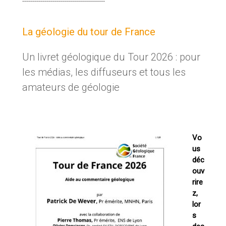
-----------------------------------------
La géologie du tour de France
Un livret géologique du Tour 2026 : pour
les médias, les diffuseurs et tous les
amateurs de géologie
Vo
us
déc
ouv
rire
z,
lor
s