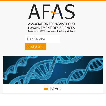
Skip
to
content
Association
française
pour
l'avancement
des
sciences
Menu
(AFAS)
Promouvoir