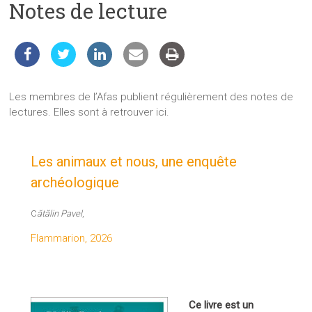
Notes de lecture
les
sciences
et
les
techniques
auprès
Les membres de l’Afas publient régulièrement des notes de
du
lectures. Elles sont à retrouver ici.
public
Les animaux et nous, une enquête
archéologique
C
ătălin Pavel
,
Flammarion, 2026
Ce livre est un