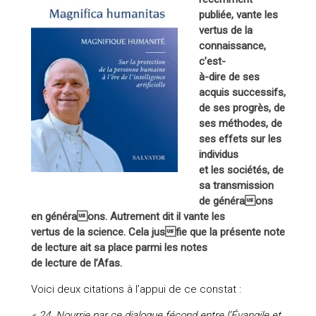
publiée, vante les
vertus de la
connaissance,
c’est-
à-dire de ses
acquis successifs,
de ses progrès, de
ses méthodes, de
ses effets sur les
individus
et les sociétés, de
sa transmission
de généraons
en généraons. Autrement dit il vante les
vertus de la science. Cela jusfie que la présente note
de lecture ait sa place parmi les notes
de lecture de l’Afas.
Voici deux citations à l’appui de ce constat :
« 24. Nourrie par ce dialogue fécond entre l’Évangile et