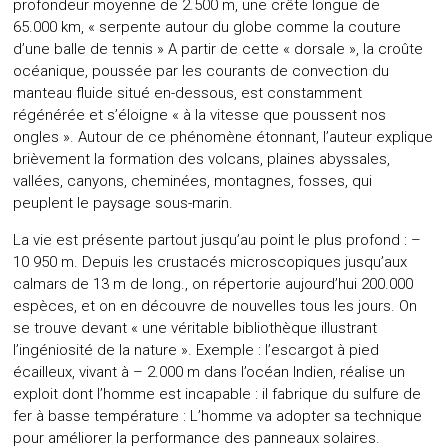
profondeur moyenne de 2.500 m, une crête longue de
65.000 km, « serpente autour du globe comme la couture
d’une balle de tennis » A partir de cette « dorsale », la croûte
océanique, poussée par les courants de convection du
manteau fluide situé en-dessous, est constamment
régénérée et s’éloigne « à la vitesse que poussent nos
ongles ». Autour de ce phénomène étonnant, l’auteur explique
brièvement la formation des volcans, plaines abyssales,
vallées, canyons, cheminées, montagnes, fosses, qui
peuplent le paysage sous-marin.
La vie est présente partout jusqu’au point le plus profond : –
10 950 m. Depuis les crustacés microscopiques jusqu’aux
calmars de 13 m de long., on répertorie aujourd’hui 200.000
espèces, et on en découvre de nouvelles tous les jours. On
se trouve devant « une véritable bibliothèque illustrant
l’ingéniosité de la nature ». Exemple : l’escargot à pied
écailleux, vivant à – 2.000 m dans l’océan Indien, réalise un
exploit dont l’homme est incapable : il fabrique du sulfure de
fer à basse température : L’homme va adopter sa technique
pour améliorer la performance des panneaux solaires.