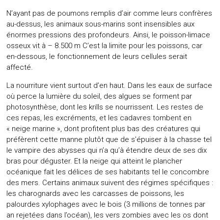
N’ayant pas de poumons remplis d’air comme leurs confrères
au-dessus, les animaux sous-marins sont insensibles aux
énormes pressions des profondeurs. Ainsi, le poisson-limace
osseux vit à – 8.500 m C’est la limite pour les poissons, car
en-dessous, le fonctionnement de leurs cellules serait
affecté.
La nourriture vient surtout d’en haut. Dans les eaux de surface
où perce la lumière du soleil, des algues se forment par
photosynthèse, dont les krills se nourrissent. Les restes de
ces repas, les excréments, et les cadavres tombent en
« neige marine », dont profitent plus bas des créatures qui
préfèrent cette manne plutôt que de s’épuiser à la chasse tel
le vampire des abysses qui n’a qu’à étendre deux de ses dix
bras pour déguster. Et la neige qui atteint le plancher
océanique fait les délices de ses habitants tel le concombre
des mers. Certains animaux suivent des régimes spécifiques :
les charognards avec les carcasses de poissons, les
palourdes xylophages avec le bois (3 millions de tonnes par
an rejetées dans l’océan), les vers zombies avec les os dont