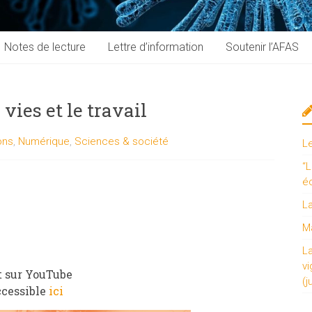
Notes de lecture
Lettre d’information
Soutenir l’AFAS
vies et le travail
ons
,
Numérique
,
Sciences & société
L
“L
é
L
Ma
L
vi
et sur YouTube
(j
ccessible
ici