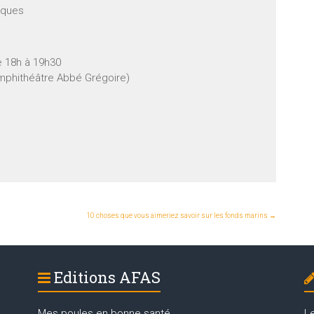
giques
de 18h à 19h30
Amphithéâtre Abbé Grégoire)
10 choses que vous aimeriez savoir sur les fonds marins
→
Editions AFAS
Mes poules en bonne santé
L