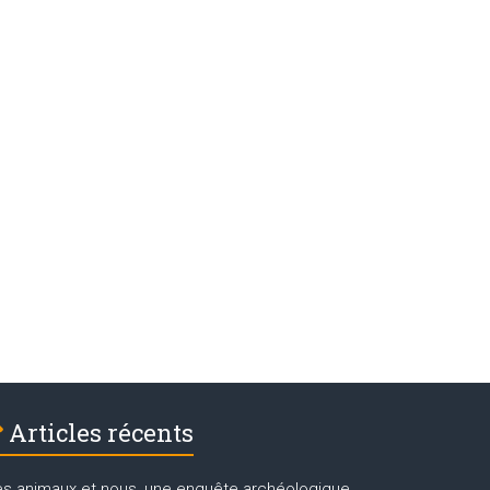
Articles récents
es animaux et nous, une enquête archéologique