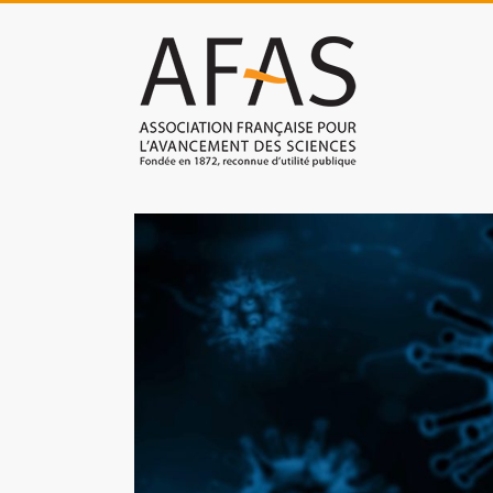
Skip
to
Association
content
française
pour
l'avancement
des
sciences
(AFAS)
Promouvoir
les
sciences
et
les