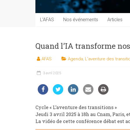
techniques
auprès
du
L’AFAS
Nos événements
Articles
public
Quand l’IA transforme nos 
AFAS
Agenda
,
L'aventure des transiti
3 avril 2025
Cycle « L’aventure des transitions »
Jeudi 3 avril 2025 à 18h au Cnam, Paris, 
La vidéo de cette conférence débat est a