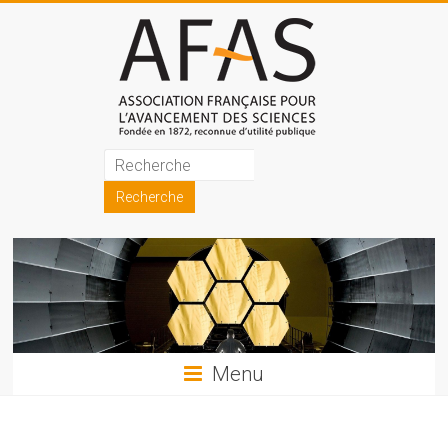
Skip
to
content
Association
française
pour
l'avancement
des
sciences
Menu
(AFAS)
Promouvoir