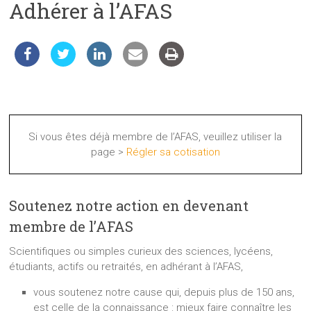
Adhérer à l’AFAS
les
sciences
et
les
techniques
auprès
du
public
Si vous êtes déjà membre de l’AFAS, veuillez utiliser la
page >
Régler sa cotisation
Soutenez notre action en devenant
membre de l’AFAS
Scientifiques ou simples curieux des sciences, lycéens,
étudiants, actifs ou retraités, en adhérant à l’AFAS,
vous soutenez notre cause qui, depuis plus de 150 ans,
est celle de la connaissance : mieux faire connaître les