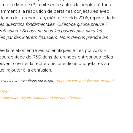
ournal Le Monde (3) a cité entre autres la perplexité toute
tamment à la résolution de certaines conjectures avec
citation de Terence Tao, médaille Fields 2006, reprise de la
des questions fondamentales. Qu’est-ce qu’une preuve ?
profession ? Si nous ne nous les posons pas, alors les
es par des intérêts financiers. Nous devons prendre les
e la relation entre les scientifiques et les pouvoirs –
 pourcentage de R&D dans de grandes entreprises telles
uvent orienter la recherche, questions budgétaires au
oi rajouter à la confusion.
uver les interventions sur le site :
https://www.youtube.com/watch?
2026/
-que-l-ia-a-deja-revolutionne-dans-la-recherche-
__________________________