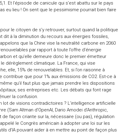
5,1. Et l’épisode de canicule qui s’est abattu sur le pays
as eu lieu ! On sent que le pessimisme pourrait bien faire
 pour le citoyen de s’y retrouver, surtout quand la politique
t dit à la diminution du recours aux énergies fossiles,
ppelons que la Chine vise la neutralité carbone en 2060
enouvelables par rapport à toute l’offre d’énergie
charbon et qu’elle demeure donc le premier émetteur
 le dérèglement climatique. La France, qui vise
he, elle, 15% de renouvelables. Et, si l’on raisonne à
 ne contribue que pour 1% aux émissions de CO2. Est-ce à
 même qu’il faut plus que jamais prendre les dispositions
 hôpitaux, ses entreprises etc. Les débats qui font rage
énuer la confusion.
ot de visions contradictoires ? L’intelligence artificielle
enre (Sam Altman d’OpenAI, Dario Amodei d’Anthropic,
e façon criante sur la, nécessaire (ou pas), régulation
nt appelé le Congrès américain à adopter une loi sur les
tils d’IA pouvant aider à en mettre au point de façon plus