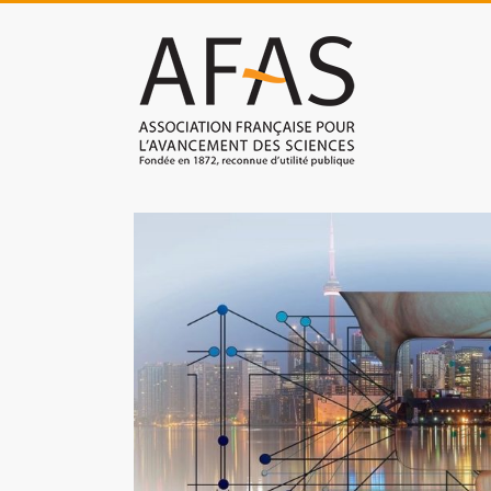
Skip
to
Association
content
française
pour
l'avancement
des
sciences
(AFAS)
Promouvoir
les
sciences
et
les