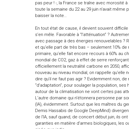
pas peur ! -, la France se traîne avec morosité à 
toute la semaine du 22 au 29 juin n’avait même p
baisser la note…
En tout état de cause, il devient souvent difficile
s’en mêle. Favorable à “l’atténuation” ? Autremen
avec passage à des énergies renouvelables ? Ra
et qu’elle part de très bas – seulement 10% de r
primaire, qu’elle fait encore recours à 60% au 
mondial de CO2, gaz à effet de serre renforçant
officiellement la neutralité carbone en 2050, affic
nouveau au niveau mondial, on rappelle qu’elle
dire qu’il ne faut pas agir ? Evidemment non, de
“d’adaptation”, pour soulager la population, ses
autour de la climatisation ne vont certes pas att
L’autre domaine qui n’étonnera personne par son l
(IA), évidemment. Surtout que les maîtres du g
Demis Hassabis de Google DeepMind) divergent d
de l’IA, sauf quand, de concert début juin, ils o
garanties en matière d’armes biologiques, les ou