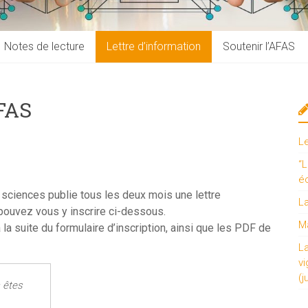
Notes de lecture
Lettre d’information
Soutenir l’AFAS
AFAS
L
“L
é
 sciences publie tous les deux mois une lettre
L
 pouvez vous y inscrire ci-dessous.
Ma
 la suite du formulaire d’inscription, ainsi que les PDF de
L
vi
(j
 êtes