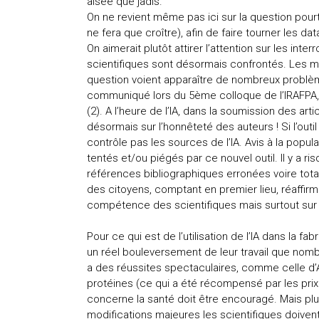
aisée que jadis.
On ne revient même pas ici sur la question pourta
ne fera que croître), afin de faire tourner les da
On aimerait plutôt attirer l’attention sur les i
scientifiques sont désormais confrontés. Les m
question voient apparaître de nombreux problèm
communiqué lors du 5ème colloque de l’IRAFPA, qu
(2). A l’heure de l’IA, dans la soumission des art
désormais sur l’honnêteté des auteurs ! Si l’outi
contrôle pas les sources de l’IA. Avis à la popul
tentés et/ou piégés par ce nouvel outil. Il y a ri
références bibliographiques erronées voire total
des citoyens, comptant en premier lieu, réaffir
compétence des scientifiques mais surtout sur
Pour ce qui est de l’utilisation de l’IA dans la 
un réel bouleversement de leur travail que nomb
a des réussites spectaculaires, comme celle d’
protéines (ce qui a été récompensé par les pri
concerne la santé doit être encouragé. Mais pl
modifications majeures les scientifiques doive