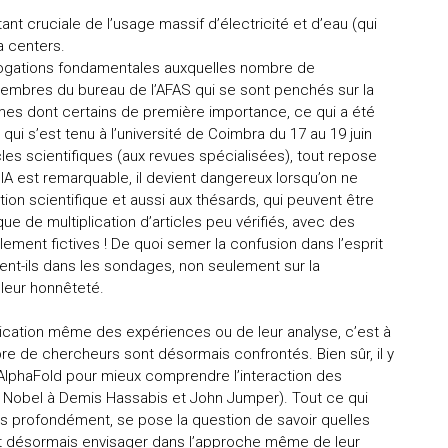
nt cruciale de l’usage massif d’électricité et d’eau (qui
ta centers.
nterrogations fondamentales auxquelles nombre de
embres du bureau de l’AFAS qui se sont penchés sur la
es dont certains de première importance, ce qui a été
i s’est tenu à l’université de Coimbra du 17 au 19 juin
icles scientifiques (aux revues spécialisées), tout repose
l IA est remarquable, il devient dangereux lorsqu’on ne
ation scientifique et aussi aux thésards, qui peuvent être
sque de multiplication d’articles peu vérifiés, avec des
ement fictives ! De quoi semer la confusion dans l’esprit
ment-ils dans les sondages, non seulement sur la
 leur honnêteté.
fabrication même des expériences ou de leur analyse, c’est à
re de chercheurs sont désormais confrontés. Bien sûr, il y
AlphaFold pour mieux comprendre l’interaction des
x Nobel à Demis Hassabis et John Jumper). Tout ce qui
us profondément, se pose la question de savoir quelles
nt désormais envisager dans l’approche même de leur