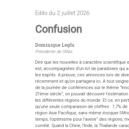
Edito du 2 juillet 2026
Confusion
Dominique Leglu
Présidente de l’Afas
Dire que les nouvelles à caractère scientifique
est, accompagnées d’un lot de paradoxes qui a 
les esprits. A preuve, ces annonces lors de div
récemment et qu’on partagera ici. A tout seigneur,
de la journée de conférences sur le thème “Inn
21ème siècle”, on pouvait découvrir l’estimati
les différentes régions du monde. Et ce, en pert
qu’une seule comparaison de chiffres : 1,7% de 
région Asie Pacifique, sans même évoquer l’Afri
temps, l’optimisme pour l’avenir” des régions, m
corrélé. Quand la Chine, l’Inde, la Thaïlande car