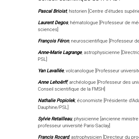
Pascal Brioist
, historien [Centre d’études supéri
Laurent Degos
, hématologue [Professeur de méd
sciences]
François Féron
, neuroscientifique [Professeur d
Anne-Marie Lagrange
, astrophysicienne [Direct
PSL]
Yan Lavallée
, volcanologue [Professeur universi
Anne Lehoërff
, archéologue [Professeur des uni
Conseil scientifique de la FMSH]
Nathalie Popiolek
, économiste [Présidente d’Ad
Dauphine/PSL]
Sylvie Retailleau
, physicienne [ancienne ministr
professeur université Paris-Saclay]
Francis Rocard
, astrophysicien [Directeur du p