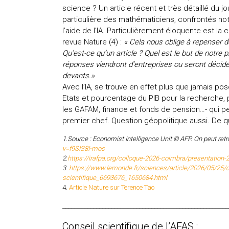
science ? Un article récent et très détaillé du j
particulière des mathématiciens, confrontés no
l’aide de l’IA. Particulièrement éloquente est la 
revue Nature (4) :
« Cela nous oblige à repenser 
Qu’est-ce qu’un article ? Quel est le but de notre 
réponses viendront d’entreprises ou seront décidé
devants.»
Avec l’IA, se trouve en effet plus que jamais posé
Etats et pourcentage du PIB pour la recherche,
les GAFAM, finance et fonds de pension…- qui pe
premier chef. Question géopolitique aussi. De qu
1.Source : Economist Intelligence Unit © AFP. On peut retro
v=f9SIS8I-mos
2.
https://irafpa.org/colloque-2026-coimbra/presentation-
3.
https://www.lemonde.fr/sciences/article/2026/05/25/ce
scientifique_6693676_1650684.html
4.
Article Nature sur Terence Tao
______________________________________________________
Conseil scientifique de l’AFAS :