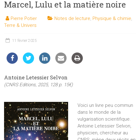
Marcel, Lulu et la matière noire
les
sciences
Pierre Potier
Notes de lecture
,
Physique & chimie
,
et
Terre & Univers
les
techniques
11 février 2025
auprès
du
public
Antoine Letessier Selvon
(CNRS Editions, 2025, 128 p. 15€)
Voici un livre peu commun
dans le monde de la
vulgarisation scientifique.
Antoine Letessier Selvon,
physicien, chercheur au
CNRS, mène deux récits en