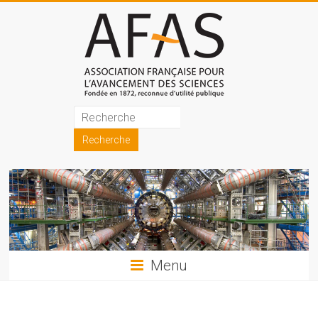
Skip
to
content
Association
française
pour
l'avancement
des
sciences
Menu
(AFAS)
Promouvoir