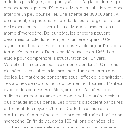
mille fois plus légers, sont paralysés par l’agitation frénétique
des photons, «gorgés d’énergie». Marcel et Lulu doivent donc
attendre un peu pour se lier. Une attente de 380 000 ans ! A
ce moment, les photons ont perdu de leur énergie, en raison
de l’expansion de l’Univers. Lulu et Marcel s’unissent en un
atome d’hydrogène. De leur côté, les photons peuvent
désormais circuler librement, et la lumière apparaît ! Ce
rayonnement fossile est encore observable aujourd’hui sous
forme d’ondes radio. Depuis sa découverte en 1965, il est
étudié pour comprendre la structuration de l’Univers.
Marcel et Lulu dérivent «paisiblement» pendant 100 millions
d’années. Ils assistent à la naissance d’une des premières
étoiles. La matière se concentre sous l’effet de la gravitation.
Les atomes se rapprochent doucement en tournant. L’auteur
évoque des «caresses» ! Alors, «millions d’années après
millions d’années, la danse se resserre». La matière devient
plus chaude et plus dense. Les protons s’accolent par paires
et forment des noyaux d’hélium. Cette fusion nucléaire
produit une énorme énergie. L’étoile est allumée et brûle son
hydrogène. En fin de vie, après 100 millions d’années, elle
produira de nouveaux éléments : carbone, azote, oxygène.