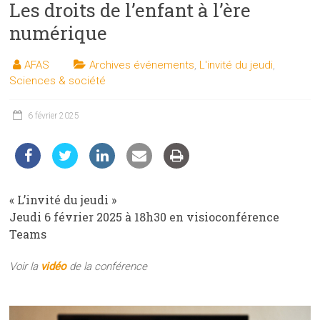
Les droits de l’enfant à l’ère
les
sciences
numérique
et
les
AFAS
Archives événements
,
L'invité du jeudi
,
techniques
Sciences & société
auprès
du
6 février 2025
public
« L’invité du jeudi »
Jeudi 6 février 2025 à 18h30 en visioconférence
Teams
Voir la
vidéo
de la conférence