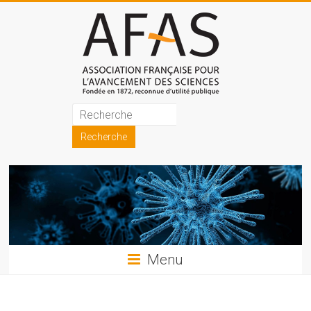
Skip
to
content
Association
française
pour
l'avancement
des
sciences
Menu
(AFAS)
Promouvoir