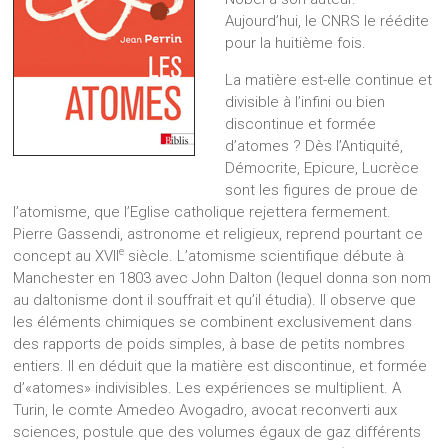
Aujourd’hui, le CNRS le réédite
pour la huitième fois.
La matière est-elle continue et
divisible à l’infini ou bien
discontinue et formée
d’atomes ? Dès l’Antiquité,
Démocrite, Epicure, Lucrèce
sont les figures de proue de
l’atomisme, que l’Eglise catholique rejettera fermement.
Pierre Gassendi, astronome et religieux, reprend pourtant ce
e
concept au XVII
siècle. L’atomisme scientifique débute à
Manchester en 1803 avec John Dalton (lequel donna son nom
au daltonisme dont il souffrait et qu’il étudia). Il observe que
les éléments chimiques se combinent exclusivement dans
des rapports de poids simples, à base de petits nombres
entiers. Il en déduit que la matière est discontinue, et formée
d’«atomes» indivisibles. Les expériences se multiplient. A
Turin, le comte Amedeo Avogadro, avocat reconverti aux
sciences, postule que des volumes égaux de gaz différents