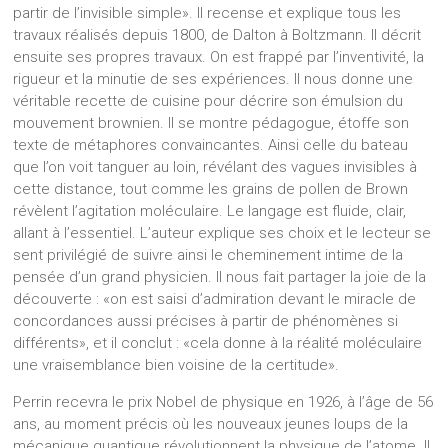
partir de l’invisible simple». Il recense et explique tous les
travaux réalisés depuis 1800, de Dalton à Boltzmann. Il décrit
ensuite ses propres travaux. On est frappé par l’inventivité, la
rigueur et la minutie de ses expériences. Il nous donne une
véritable recette de cuisine pour décrire son émulsion du
mouvement brownien. Il se montre pédagogue, étoffe son
texte de métaphores convaincantes. Ainsi celle du bateau
que l’on voit tanguer au loin, révélant des vagues invisibles à
cette distance, tout comme les grains de pollen de Brown
révèlent l’agitation moléculaire. Le langage est fluide, clair,
allant à l’essentiel. L’auteur explique ses choix et le lecteur se
sent privilégié de suivre ainsi le cheminement intime de la
pensée d’un grand physicien. Il nous fait partager la joie de la
découverte : «on est saisi d’admiration devant le miracle de
concordances aussi précises à partir de phénomènes si
différents», et il conclut : «cela donne à la réalité moléculaire
une vraisemblance bien voisine de la certitude».
Perrin recevra le prix Nobel de physique en 1926, à l’âge de 56
ans, au moment précis où les nouveaux jeunes loups de la
mécanique quantique révolutionnent la physique de l’atome. Il