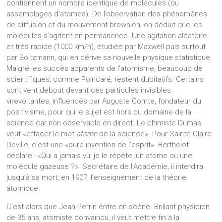
contiennent un nombre identique de molécules (ou
assemblages d’atomes). De l’observation des phénomènes
de diffusion et du mouvement brownien, on déduit que les
molécules s’agitent en permanence. Une agitation aléatoire
et très rapide (1000 km/h), étudiée par Maxwell puis surtout
par Boltzmann, qui en dérive sa nouvelle physique statistique.
Malgré les succès apparents de l’atomisme, beaucoup de
scientifiques, comme Poincaré, restent dubitatifs. Certains
sont vent debout devant ces particules invisibles
virevoltantes, influencés par Auguste Comte, fondateur du
positivisme, pour qui le sujet est hors du domaine de la
science car non observable en direct. Le chimiste Dumas
veut «effacer le mot
atome
de la science». Pour Sainte-Claire
Deville, c’est une «pure invention de l’esprit». Berthelot
déclare : «Qui a jamais vu, je le répète, un atome ou une
molécule gazeuse ?». Secrétaire de l’Académie, il interdira
jusqu’à sa mort, en 1907, l’enseignement de la théorie
atomique.
C’est alors que Jean Perrin entre en scène. Brillant physicien
de 35 ans, atomiste convaincu, il veut mettre fin à la