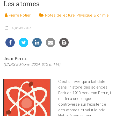
Les atomes
les
sciences
Pierre Potier
Notes de lecture
,
Physique & chimie
et
les
techniques
14 janvier 2025
auprès
du
public
Jean Perrin
(CNRS Editions, 2024, 312 p. 11€)
C’est un livre qui a fait date
dans l’histoire des sciences.
Ecrit en 1913 par Jean Perrin, il
mit fin à une longue
controverse sur l’existence
des atomes et valut le prix
Nobel à son auteur.