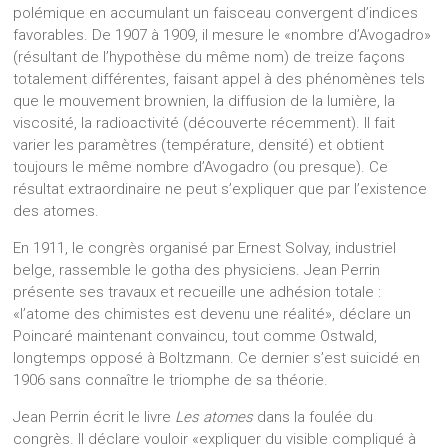
polémique en accumulant un faisceau convergent d’indices
favorables. De 1907 à 1909, il mesure le «nombre d’Avogadro»
(résultant de l’hypothèse du même nom) de treize façons
totalement différentes, faisant appel à des phénomènes tels
que le mouvement brownien, la diffusion de la lumière, la
viscosité, la radioactivité (découverte récemment). Il fait
varier les paramètres (température, densité) et obtient
toujours le même nombre d’Avogadro (ou presque). Ce
résultat extraordinaire ne peut s’expliquer que par l’existence
des atomes.
En 1911, le congrès organisé par Ernest Solvay, industriel
belge, rassemble le gotha des physiciens. Jean Perrin
présente ses travaux et recueille une adhésion totale :
«l’atome des chimistes est devenu une réalité», déclare un
Poincaré maintenant convaincu, tout comme Ostwald,
longtemps opposé à Boltzmann. Ce dernier s’est suicidé en
1906 sans connaître le triomphe de sa théorie.
Jean Perrin écrit le livre
Les atomes
dans la foulée du
congrès. Il déclare vouloir «expliquer du visible compliqué à