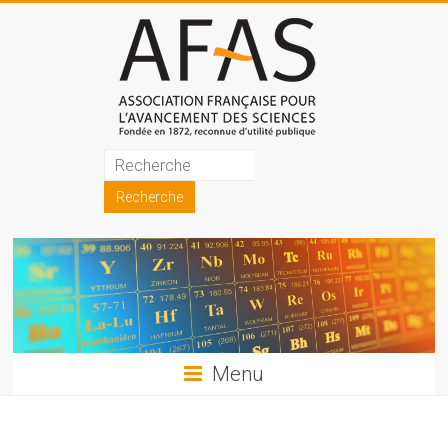
Skip
to
content
Association
française
pour
l'avancement
des
sciences
Menu
(AFAS)
Promouvoir