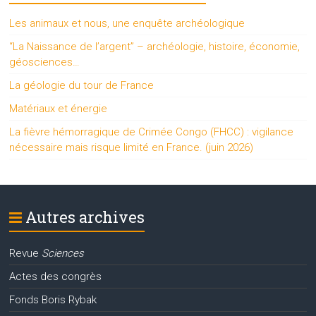
Les animaux et nous, une enquête archéologique
“La Naissance de l’argent” – archéologie, histoire, économie,
géosciences…
La géologie du tour de France
Matériaux et énergie
La fièvre hémorragique de Crimée Congo (FHCC) : vigilance
nécessaire mais risque limité en France. (juin 2026)
Autres archives
Revue
Sciences
Actes des congrès
Fonds Boris Rybak