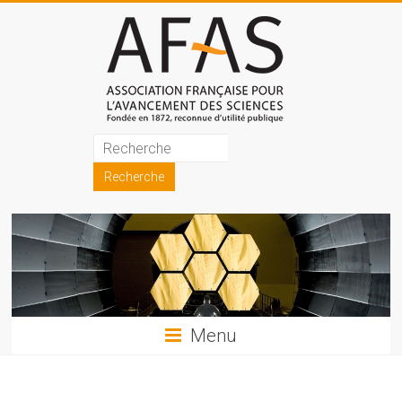
Skip
to
content
Association
française
pour
l'avancement
des
sciences
Menu
(AFAS)
Promouvoir