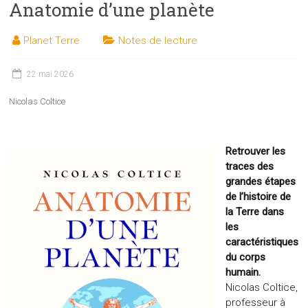
Anatomie d’une planète
les
sciences
Planet Terre
Notes de lecture
et
les
techniques
22 mai 2026
auprès
Nicolas Coltice
du
public
Retrouver les
traces des
grandes étapes
de l’histoire de
la Terre dans
les
caractéristiques
du corps
humain.
Nicolas Coltice,
professeur à