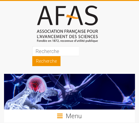
Skip
to
content
Association
française
pour
l'avancement
des
sciences
Menu
(AFAS)
Promouvoir