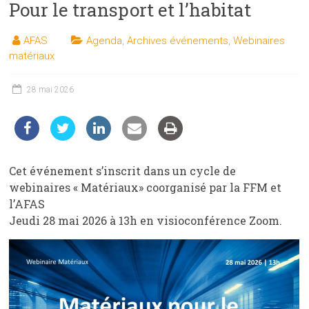
Pour le transport et l’habitat
les
sciences
AFAS
Agenda
,
Archives événements
,
Webinaires
et
matériaux
les
techniques
28 mai 2026
auprès
du
public
Cet événement s’inscrit dans un cycle de
webinaires « Matériaux» coorganisé par la FFM et
l’AFAS
Jeudi 28 mai 2026 à 13h en visioconférence Zoom.