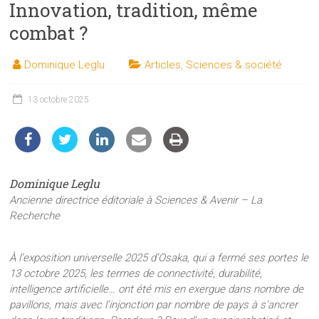
Innovation, tradition, même
les
sciences
combat ?
et
les
Dominique Leglu
Articles
,
Sciences & société
techniques
auprès
13 octobre 2025
du
public
Dominique Leglu
Ancienne directrice éditoriale à Sciences & Avenir – La
Recherche
À l’exposition universelle 2025 d’Osaka, qui a fermé ses portes le
13 octobre 2025, les termes de connectivité, durabilité,
intelligence artificielle… ont été mis en exergue dans nombre de
pavillons, mais avec l’injonction par nombre de pays à s’ancrer