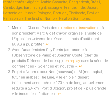
représentés : Algérie, Arabie Saoudite, Bangladesh, Brésil,
Cambodge, Earth at night, Espagne, France, Inde, Japon,
Lettonie et Lituanie, Pologne, Portugal, Thaïlande, Pavillon
Panasonic « The land of Nomo », Pavillon Sumitomo.
Merci au Club de Paris des
directions d’innovation
et à
son président Marc Giget d’avoir organisé la visite de
l’Exposition Universelle d’Osaka au mois d’août dont
l’AFAS a pu profiter.
↩︎
Avec l’académicien Guy Perrin (astronome à
l’Observatoire de Paris) et Joachim Coste (chef de
produits Défense de Look up),
en replay
dans la série de
conférences « Sciences et Industrie ».
↩︎
Projet « Neom » pour Neo (nouveau) et M (mostaqbal,
futur en arabe) ; The Line, ville en plein désert,
initialement annoncée de 170 km de long, actuellement
réduite à 2,4 km ; Port d’Oxagon, projet de « plus grande
ville industrielle flottante ».
↩︎