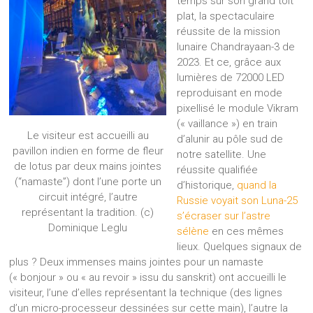
temps sur son grand toit
plat, la spectaculaire
réussite de la mission
lunaire Chandrayaan-3 de
2023. Et ce, grâce aux
lumières de 72000 LED
reproduisant en mode
pixellisé le module Vikram
(« vaillance ») en train
Le visiteur est accueilli au
d’alunir au pôle sud de
pavillon indien en forme de fleur
notre satellite. Une
de lotus par deux mains jointes
réussite qualifiée
(“namaste”) dont l’une porte un
d’historique,
quand la
circuit intégré, l’autre
Russie voyait son Luna-25
représentant la tradition. (c)
s’écraser sur l’astre
Dominique Leglu
sélène
en ces mêmes
lieux. Quelques signaux de
plus ? Deux immenses mains jointes pour un namaste
(« bonjour » ou « au revoir » issu du sanskrit) ont accueilli le
visiteur, l’une d’elles représentant la technique (des lignes
d’un micro-processeur dessinées sur cette main), l’autre la