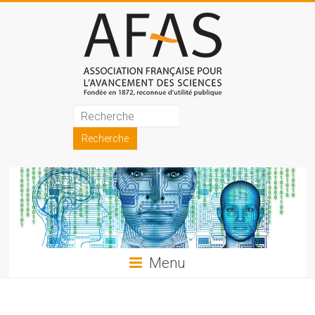
Skip
to
content
Association
française
pour
l'avancement
des
sciences
Menu
(AFAS)
Promouvoir