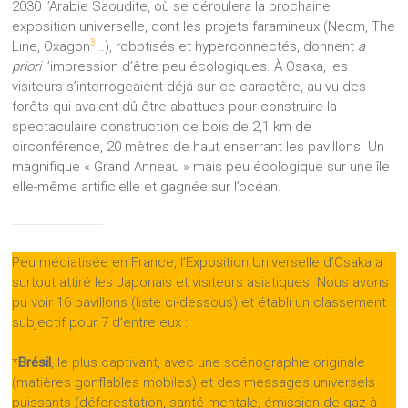
2030 l’Arabie Saoudite, où se déroulera la prochaine
exposition universelle, dont les projets faramineux (Neom, The
3
Line, Oxagon
…), robotisés et hyperconnectés, donnent
a
priori
l’impression d’être peu écologiques. À Osaka, les
visiteurs s’interrogeaient déjà sur ce caractère, au vu des
forêts qui avaient dû être abattues pour construire la
spectaculaire construction de bois de 2,1 km de
circonférence, 20 mètres de haut enserrant les pavillons. Un
magnifique « Grand Anneau » mais peu écologique sur une île
elle-même artificielle et gagnée sur l’océan.
Peu médiatisée en France, l’Exposition Universelle d’Osaka a
surtout attiré les Japonais et visiteurs asiatiques. Nous avons
pu voir 16 pavillons (liste ci-dessous) et établi un classement
subjectif pour 7 d’entre eux :
*
Brésil
, le plus captivant, avec une scénographie originale
(matières gonflables mobiles) et des messages universels
puissants (déforestation, santé mentale, émission de gaz à