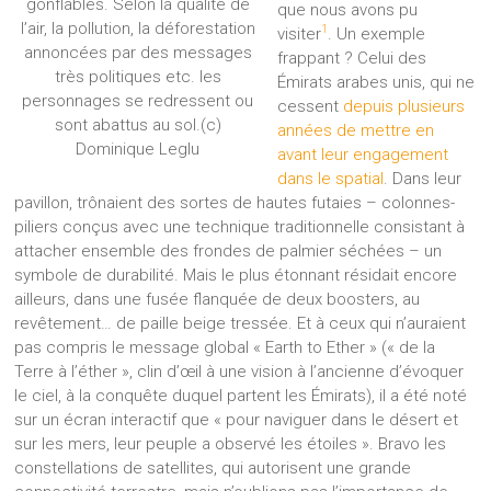
gonflables. Selon la qualité de
que nous avons pu
l’air, la pollution, la déforestation
1
visiter
. Un exemple
annoncées par des messages
frappant ? Celui des
très politiques etc. les
Émirats arabes unis, qui ne
personnages se redressent ou
cessent
depuis plusieurs
sont abattus au sol.(c)
années de mettre en
Dominique Leglu
avant leur engagement
dans le spatial
. Dans leur
pavillon, trônaient des sortes de hautes futaies – colonnes-
piliers conçus avec une technique traditionnelle consistant à
attacher ensemble des frondes de palmier séchées – un
symbole de durabilité. Mais le plus étonnant résidait encore
ailleurs, dans une fusée flanquée de deux boosters, au
revêtement… de paille beige tressée. Et à ceux qui n’auraient
pas compris le message global « Earth to Ether » (« de la
Terre à l’éther », clin d’œil à une vision à l’ancienne d’évoquer
le ciel, à la conquête duquel partent les Émirats), il a été noté
sur un écran interactif que « pour naviguer dans le désert et
sur les mers, leur peuple a observé les étoiles ». Bravo les
constellations de satellites, qui autorisent une grande