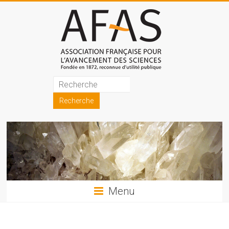
Skip
to
content
Association
française
pour
l'avancement
des
sciences
Menu
(AFAS)
Promouvoir