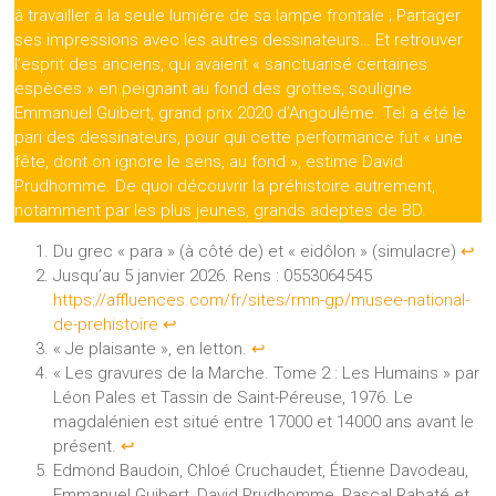
à travailler à la seule lumière de sa lampe frontale ; Partager
ses impressions avec les autres dessinateurs… Et retrouver
l’esprit des anciens, qui avaient « sanctuarisé certaines
espèces » en peignant au fond des grottes, souligne
Emmanuel Guibert, grand prix 2020 d’Angoulême. Tel a été le
pari des dessinateurs, pour qui cette performance fut « une
fête, dont on ignore le sens, au fond », estime David
Prudhomme. De quoi découvrir la préhistoire autrement,
notamment par les plus jeunes, grands adeptes de BD.
Du grec « para » (à côté de) et « eidôlon » (simulacre)
↩︎
Jusqu’au 5 janvier 2026. Rens : 0553064545
https://affluences.com/fr/sites/rmn-gp/musee-national-
de-prehistoire
↩︎
« Je plaisante », en letton.
↩︎
« Les gravures de la Marche. Tome 2 : Les Humains » par
Léon Pales et Tassin de Saint-Péreuse, 1976. Le
magdalénien est situé entre 17000 et 14000 ans avant le
présent.
↩︎
Edmond Baudoin, Chloé Cruchaudet, Étienne Davodeau,
Emmanuel Guibert, David Prudhomme, Pascal Rabaté et