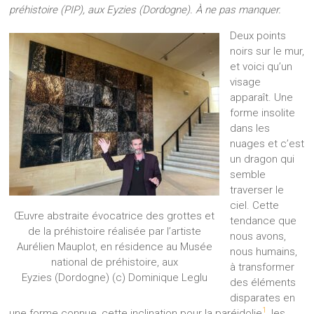
préhistoire (PIP), aux Eyzies (Dordogne). À ne pas manquer.
Deux points
noirs sur le mur,
et voici qu’un
visage
apparaît. Une
forme insolite
dans les
nuages et c’est
un dragon qui
semble
traverser le
ciel. Cette
Œuvre abstraite évocatrice des grottes et
tendance que
de la préhistoire réalisée par l’artiste
nous avons,
Aurélien Mauplot, en résidence au Musée
nous humains,
national de préhistoire, aux
à transformer
Eyzies (Dordogne) (c) Dominique Leglu
des éléments
disparates en
1
une forme connue, cette inclination pour la paréidolie
, les