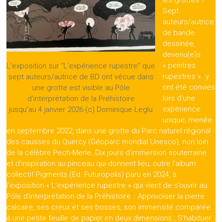
Sept
auteurs/autrice
de bande
dessinée,
devenu(e)s
« peintres
L’exposition sur “L’expérience rupestre” que
5
rupestres »
y
sept auteurs/autrice de BD ont vécue dans
ont été conviés
une grotte est visible au Pôle
lors d’une
d’interprétation de la Préhistoire
expérience
jusqu’au 4 janvier 2026.(c) Dominique Leglu
unique, menée
en septembre 2022, dans une grotte du Parc naturel régional
des causses du Quercy (Géoparc mondial Unesco), non loin
de la célèbre Pech-Merle. Dix jours d’immersion souterraine
et d’inspiration au pinceau qui donnent lieu, outre l’album
collectif Pigments (Ed. Futuropolis) paru en 2024, à
l’exposition « L’expérience rupestre » qui vient de s’ouvrir au
6
Pôle d’interprétation de la Préhistoire
. Apprivoiser la pierre
calcaire, ses creux et ses bosses, son immensité comparée
à une petite feuille de papier en deux dimensions ; S’habituer