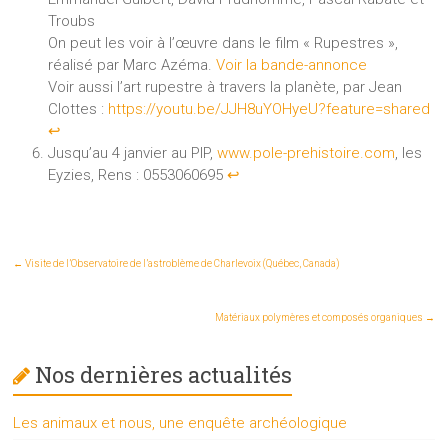
Troubs
On peut les voir à l’œuvre dans le film « Rupestres »,
réalisé par Marc Azéma.
Voir la bande-annonce
Voir aussi l’art rupestre à travers la planète, par Jean
Clottes :
https://youtu.be/JJH8uYOHyeU?feature=shared
↩︎
Jusqu’au 4 janvier au PIP,
www.pole-prehistoire.com
, les
Eyzies, Rens : 0553060695
↩︎
←
Visite de l’Observatoire de l’astroblème de Charlevoix (Québec, Canada)
Matériaux polymères et composés organiques
→
Nos dernières actualités
Les animaux et nous, une enquête archéologique