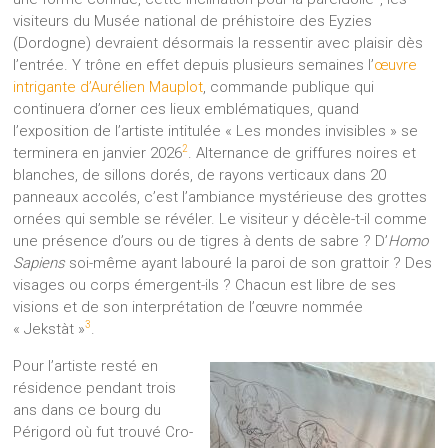
visiteurs du Musée national de préhistoire des Eyzies
(Dordogne) devraient désormais la ressentir avec plaisir dès
l’entrée. Y trône en effet depuis plusieurs semaines l’
œuvre
intrigante d’Aurélien Mauplot
, commande publique qui
continuera d’orner ces lieux emblématiques, quand
l’exposition de l’artiste intitulée « Les mondes invisibles » se
2
terminera en janvier 2026
. Alternance de griffures noires et
blanches, de sillons dorés, de rayons verticaux dans 20
panneaux accolés, c’est l’ambiance mystérieuse des grottes
ornées qui semble se révéler. Le visiteur y décèle-t-il comme
une présence d’ours ou de tigres à dents de sabre ? D’
Homo
Sapiens
soi-même ayant labouré la paroi de son grattoir ? Des
visages ou corps émergent-ils ? Chacun est libre de ses
visions et de son interprétation de l’œuvre nommée
3
« Jekstàt »
.
Pour l’artiste resté en
résidence pendant trois
ans dans ce bourg du
Périgord où fut trouvé Cro-