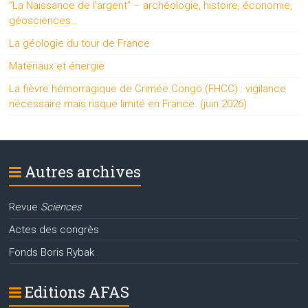
“La Naissance de l’argent” – archéologie, histoire, économie,
géosciences…
La géologie du tour de France
Matériaux et énergie
La fièvre hémorragique de Crimée Congo (FHCC) : vigilance
nécessaire mais risque limité en France. (juin 2026)
Autres archives
Revue
Sciences
Actes des congrès
Fonds Boris Rybak
Editions AFAS