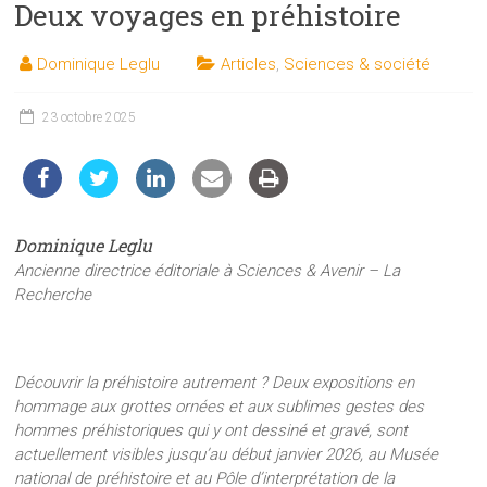
Deux voyages en préhistoire
les
sciences
Dominique Leglu
Articles
,
Sciences & société
et
les
techniques
23 octobre 2025
auprès
du
public
Dominique Leglu
Ancienne directrice éditoriale à Sciences & Avenir – La
Recherche
Découvrir la préhistoire autrement ? Deux expositions en
hommage aux grottes ornées et aux sublimes gestes des
hommes préhistoriques qui y ont dessiné et gravé, sont
actuellement visibles jusqu’au début janvier 2026, au Musée
national de préhistoire et au Pôle d’interprétation de la