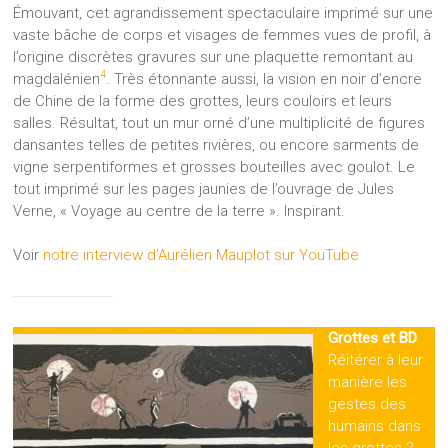
Émouvant, cet agrandissement spectaculaire imprimé sur une
vaste bâche de corps et visages de femmes vues de profil, à
l’origine discrètes gravures sur une plaquette remontant au
4
magdalénien
. Très étonnante aussi, la vision en noir d’encre
de Chine de la forme des grottes, leurs couloirs et leurs
salles. Résultat, tout un mur orné d’une multiplicité de figures
dansantes telles de petites rivières, ou encore sarments de
vigne serpentiformes et grosses bouteilles avec goulot. Le
tout imprimé sur les pages jaunies de l’ouvrage de Jules
Verne, « Voyage au centre de la terre ». Inspirant.
Voir
notre interview d’Aurélien Mauplot sur YouTube
Grottes et BD
Réitérer à leur
manière les
gestes des
humains dans
les grottes ?