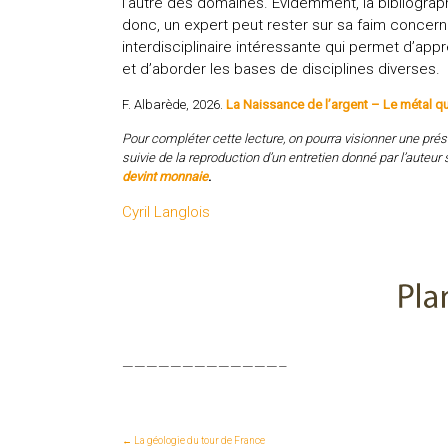
l’autre des domaines. Évidemment, la bibliographi
donc, un expert peut rester sur sa faim concern
interdisciplinaire intéressante qui permet d’ap
et d’aborder les bases de disciplines diverses.
F. Albarède, 2026.
La Naissance de l’argent – Le métal qui
Pour compléter cette lecture, on pourra visionner une prése
suivie de la reproduction d’un entretien donné par l’auteur 
devint monnaie
.
Cyril Langlois
—————————————–
←
La géologie du tour de France