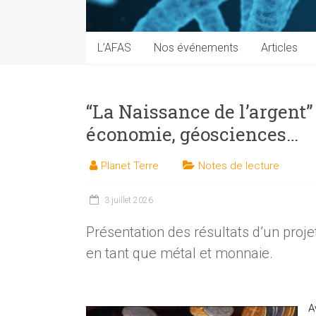
techniques
auprès
du
L’AFAS
Nos événements
Articles
public
“La Naissance de l’argent” 
économie, géosciences…
Planet Terre
Notes de lecture
3 juillet 2026
Présentation des résultats d’un projet
en tant que métal et monnaie.
A