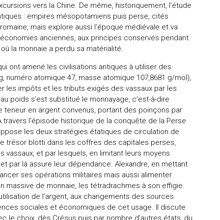
xcursions vers la Chine. De même, historiquement, l’étude
antiques : empires mésopotamiens puis perse, cités
romaine, mais explore aussi l’époque médiévale et va
 économies anciennes, aux principes conservés pendant
 où la monnaie a perdu sa matérialité.
i ont amené les civilisations antiques à utiliser des
 (Ag, numéro atomique 47, masse atomique 107,8681 g/mol),
les impôts et les tributs exigés des vassaux par les
au poids s’est substitué le monnayage, c’est-à-dire
de teneur en argent convenus, portant des poinçons par
. À travers l’épisode historique de la conquête de la Perse
 oppose les deux stratégies étatiques de circulation de
e trésor blotti dans les coffres des capitales perses,
vassaux, et par lesquels, en limitant leurs moyens
e et par là assure leur dépendance. Alexandre, en mettant
inancer ses opérations militaires mais aussi alimenter
on massive de monnaie, les tétradrachmes à son effigie.
te utilisation de l’argent, aux changements des sources
nces sociales et économiques de cet usage. Il discute
ec le choix, dès Crésus puis par nombre d’autres états, du