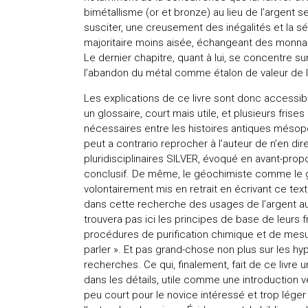
bimétallisme (or et bronze) au lieu de l’argen
susciter, une creusement des inégalités et la sépa
majoritaire moins aisée, échangeant des monna
Le dernier chapitre, quant à lui, se concentre s
l’abandon du métal comme étalon de valeur de 
Les explications de ce livre sont donc accessibl
un glossaire, court mais utile, et plusieurs frise
nécessaires entre les histoires antiques méso
peut a contrario reprocher à l’auteur de n’en d
pluridisciplinaires SILVER, évoqué en avant-pro
conclusif. De même, le géochimiste comme le gé
volontairement mis en retrait en écrivant ce texte
dans cette recherche des usages de l’argent au 
trouvera pas ici les principes de base de leurs 
procédures de purification chimique et de mesu
parler ». Et pas grand-chose non plus sur les h
recherches. Ce qui, finalement, fait de ce livre 
dans les détails, utile comme une introduction 
peu court pour le novice intéressé et trop léger 