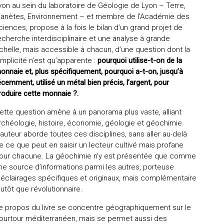
yon au sein du laboratoire de Géologie de Lyon – Terre,
lanètes, Environnement – et membre de l’Académie des
ciences, propose à la fois le bilan d’un grand projet de
echerche interdisciplinaire et une analyse à grande
chelle, mais accessible à chacun, d’une question dont la
implicité n’est qu’apparente :
pourquoi utilise-t-on de la
onnaie et, plus spécifiquement, pourquoi a-t-on, jusqu’à
écemment, utilisé un métal bien précis, l’argent, pour
roduire cette monnaie ?.
ette question amène à un panorama plus vaste, alliant
rchéologie, histoire, économie, géologie et géochimie.
’auteur aborde toutes ces disciplines, sans aller au-delà
e ce que peut en saisir un lecteur cultivé mais profane
our chacune. La géochimie n’y est présentée que comme
ne source d’informations parmi les autres, porteuse
’éclairages spécifiques et originaux, mais complémentaire
lutôt que révolutionnaire.
e propos du livre se concentre géographiquement sur le
ourtour méditerranéen, mais se permet aussi des