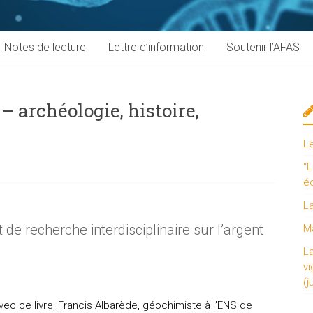
Notes de lecture
Lettre d’information
Soutenir l’AFAS
– archéologie, histoire,
L
“L
é
L
 de recherche interdisciplinaire sur l’argent
Ma
L
vi
(j
vec ce livre, Francis Albarède, géochimiste à l’ENS de