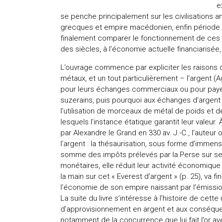
e
se penche principalement sur les civilisations 
grecques et empire macédonien, enfin période 
finalement comparer le fonctionnement de ces
des siècles, à l’économie actuelle financiarisée,
L’ouvrage commence par expliciter les raisons qu
métaux, et un tout particulièrement – l’argent
pour leurs échanges commerciaux ou pour payer 
suzerains, puis pourquoi aux échanges d’argent 
l’utilisation de morceaux de métal de poids et 
lesquels l’instance étatique garantit leur valeur
par Alexandre le Grand en 330 av. J.-C., l’auteur
l’argent : la thésaurisation, sous forme d’immens
somme des impôts prélevés par la Perse sur ses 
monétaires, elle réduit leur activité économiqu
la main sur cet « Everest d’argent » (p. 25), va f
l’économie de son empire naissant par l’émissi
La suite du livre s’intéresse à l’histoire de cet
d’approvisionnement en argent et aux conséque
notamment de la concurrence que lui fait l’or av