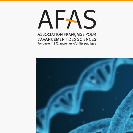
Skip
to
Association
content
française
pour
l'avancement
des
sciences
(AFAS)
Promouvoir
les
sciences
et
les