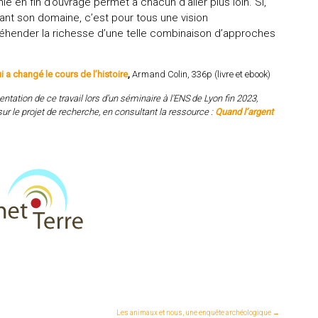
e en fin d’ouvrage permet à chacun d’aller plus loin. Si,
ant son domaine, c’est pour tous une vision
préhender la richesse d’une telle combinaison d’approches
 a changé le cours de l’histoire
,
Armand Colin, 336p (livre et ebook)
ntation de ce travail lors d’un séminaire à l’ENS de Lyon fin 2023,
sur le projet de recherche, en consultant la ressource :
Quand l’argent
Les animaux et nous, une enquête archéologique
→