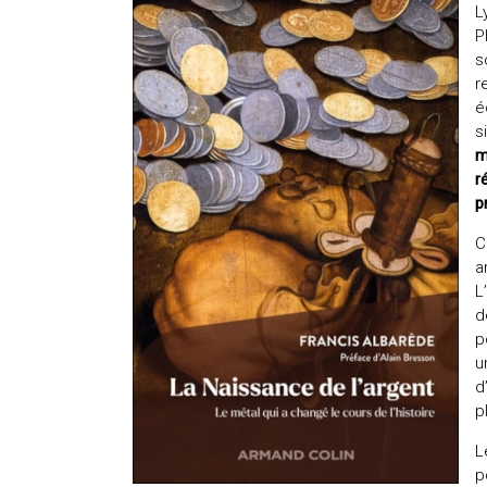
L
P
s
r
é
s
m
r
p
C
a
L
d
p
u
d
p
L
p