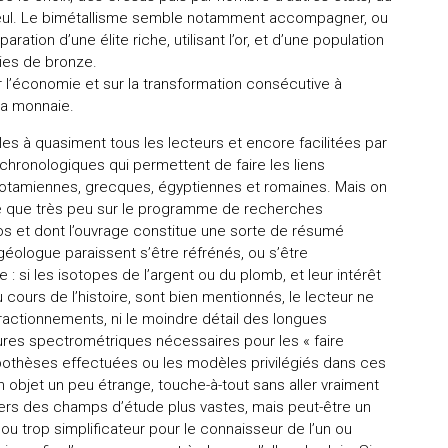
t seul. Le bimétallisme semble notamment accompagner, ou
ration d’une élite riche, utilisant l’or, et d’une population
ies de bronze.
ur l’économie et sur la transformation consécutive à
la monnaie.
es à quasiment tous les lecteurs et encore facilitées par
s chronologiques qui permettent de faire les liens
potamiennes, grecques, égyptiennes et romaines. Mais on
ire que très peu sur le programme de recherches
pos et dont l’ouvrage constitue une sorte de résumé
ologue paraissent s’être réfrénés, ou s’être
 : si les isotopes de l’argent ou du plomb, et leur intérêt
cours de l’histoire, sont bien mentionnés, le lecteur ne
fractionnements, ni le moindre détail des longues
res spectrométriques nécessaires pour les « faire
ypothèses effectuées ou les modèles privilégiés dans ces
un objet un peu étrange, touche-à-tout sans aller vraiment
vers des champs d’étude plus vastes, mais peut-être un
ou trop simplificateur pour le connaisseur de l’un ou