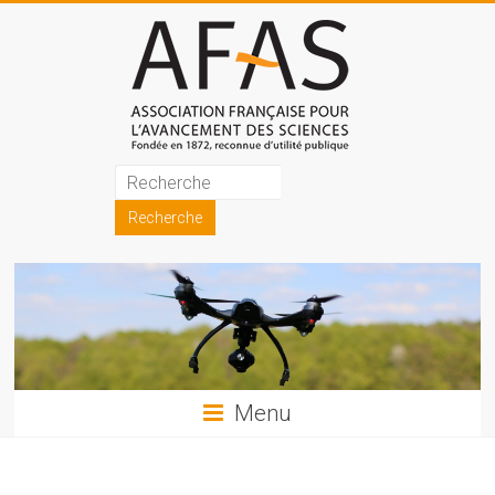
Skip
to
content
Association
française
pour
l'avancement
des
sciences
Menu
(AFAS)
Promouvoir