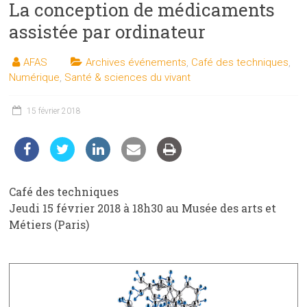
La conception de médicaments
les
sciences
assistée par ordinateur
et
les
AFAS
Archives événements
,
Café des techniques
,
techniques
Numérique
,
Santé & sciences du vivant
auprès
du
15 février 2018
public
Café des techniques
Jeudi 15 février 2018 à 18h30 au Musée des arts et
Métiers (Paris)