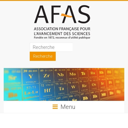
Skip
to
content
Association
française
pour
l'avancement
des
sciences
Menu
(AFAS)
Promouvoir