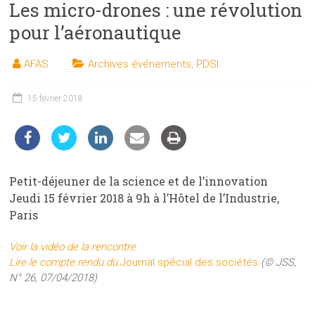
Les micro-drones : une révolution
les
sciences
pour l’aéronautique
et
les
AFAS
Archives événements
,
PDSI
techniques
auprès
15 février 2018
du
public
Petit-déjeuner de la science et de l’innovation
Jeudi 15 février 2018 à 9h à l’Hôtel de l’Industrie,
Paris
Voir la vidéo de la rencontre
Lire le compte rendu du
Journal spécial des sociétés
(© JSS,
N° 26, 07/04/2018)