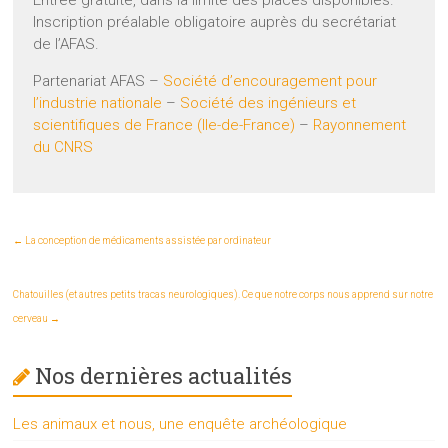
Entrée gratuite, dans la limite des places disponibles.
Inscription préalable obligatoire auprès du secrétariat
de l’AFAS.
Partenariat AFAS –
Société d’encouragement pour
l’industrie nationale
–
Société des ingénieurs et
scientifiques de France (Ile-de-France)
–
Rayonnement
du CNRS
←
La conception de médicaments assistée par ordinateur
Chatouilles (et autres petits tracas neurologiques). Ce que notre corps nous apprend sur notre
cerveau
→
Nos dernières actualités
Les animaux et nous, une enquête archéologique