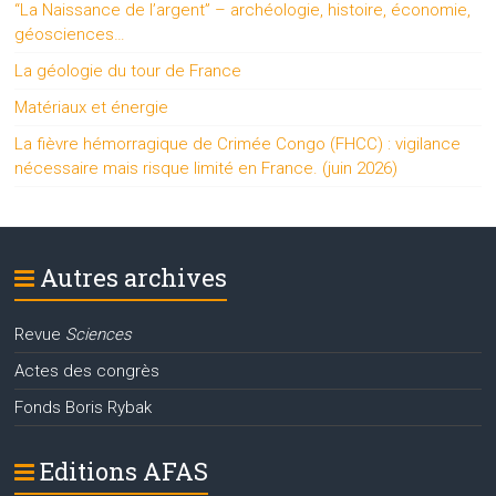
“La Naissance de l’argent” – archéologie, histoire, économie,
géosciences…
La géologie du tour de France
Matériaux et énergie
La fièvre hémorragique de Crimée Congo (FHCC) : vigilance
nécessaire mais risque limité en France. (juin 2026)
Autres archives
Revue
Sciences
Actes des congrès
Fonds Boris Rybak
Editions AFAS