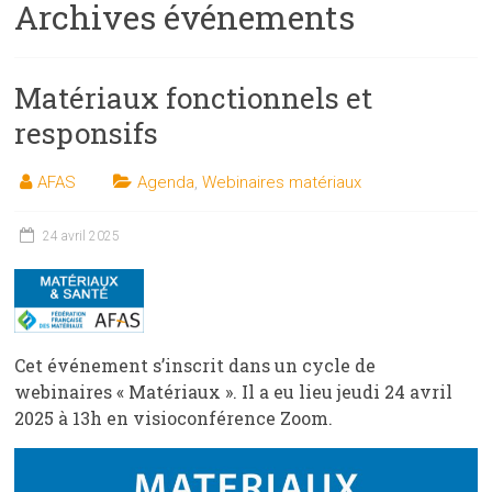
Archives événements
les
sciences
et
Matériaux fonctionnels et
les
techniques
responsifs
auprès
du
AFAS
Agenda
,
Webinaires matériaux
public
24 avril 2025
Cet événement s’inscrit dans un cycle de
webinaires « Matériaux ». Il a eu lieu jeudi 24 avril
2025 à 13h en visioconférence Zoom.