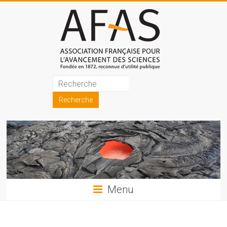
Skip
to
content
Association
française
pour
l'avancement
des
sciences
Menu
(AFAS)
Promouvoir