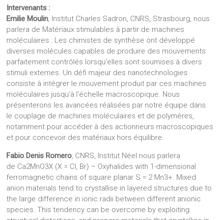
Intervenants :
Emilie Moulin
, Institut Charles Sadron, CNRS, Strasbourg, nous
parlera de Matériaux stimulables à partir de machines
moléculaires : Les chimistes de synthèse ont développé
diverses molécules capables de produire des mouvements
parfaitement contrôlés lorsqu’elles sont soumises à divers
stimuli externes. Un défi majeur des nanotechnologies
consiste à intégrer le mouvement produit par ces machines
moléculaires jusqu’à l’échelle macroscopique. Nous
présenterons les avancées réalisées par notre équipe dans
le couplage de machines moléculaires et de polymères,
notamment pour accéder à des actionneurs macroscopiques
et pour concevoir des matériaux hors équilibre.
Fabio Denis Romero
, CNRS, Institut Néel nous parlera
de Ca2MnO3X (X = Cl, Br) – Oxyhalides with 1-dimensional
ferromagnetic chains of square planar S = 2 Mn3+. Mixed
anion materials tend to crystallise in layered structures due to
the large difference in ionic radii between different anionic
species. This tendency can be overcome by exploiting