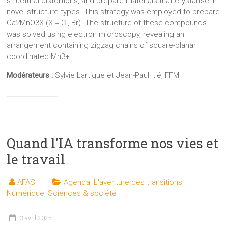
structural distortions, and prepare materials that crystallise in
novel structure types. This strategy was employed to prepare
Ca2MnO3X (X = Cl, Br). The structure of these compounds
was solved using electron microscopy, revealing an
arrangement containing zigzag chains of square-planar
coordinated Mn3+.
Modérateurs :
Sylvie Lartigue et Jean-Paul Itié, FFM
Quand l’IA transforme nos vies et
le travail
AFAS
Agenda
,
L'aventure des transitions
,
Numérique
,
Sciences & société
3 avril 2025