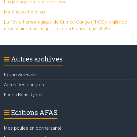
La géologie du tour de France
Matériaux et énergie
La fièvre hémorragique de Crimée Congo (FHCC) : vigilance
nécessaire mais risque limité en France. (juin 2026)
Autres archives
Revue
Sciences
Actes des congrès
Fonds Boris Rybak
Editions AFAS
Mes poules en bonne santé