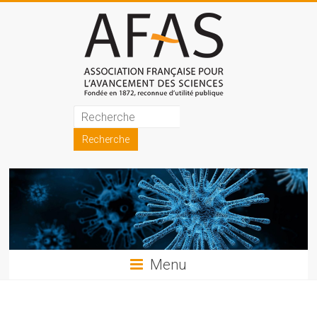
Skip
to
content
Association
française
pour
l'avancement
des
sciences
Menu
(AFAS)
Promouvoir