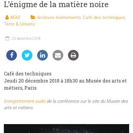
L’énigme de la matière noire
les
sciences
AFAS
Archives événements
,
Café des techniques
,
et
Terre & Univers
les
techniques
20 décembre 2018
auprès
du
public
Café des techniques
Jeudi 20 décembre 2018 à 18h30 au Musée des arts et
métiers, Paris
Enregistrement audio
de la conférence sur le site du Musée des
arts et métiers.