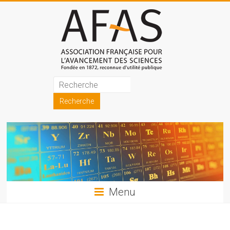
Skip
to
content
Association
française
pour
l'avancement
des
sciences
Menu
(AFAS)
Promouvoir