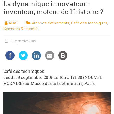
La dynamique innovateur-
les
sciences
inventeur, moteur de l’histoire ?
et
les
AFAS
Archives événements
,
Café des techniques
,
techniques
Sciences & société
auprès
du
19 septembre 2019
public
Café des techniques
Jeudi 19 septembre 2019 de 16h à 17h30 (NOUVEL
HORAIRE) au Musée des arts et métiers, Paris