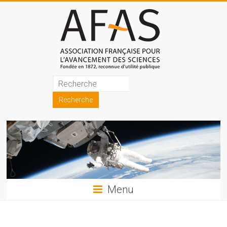
Skip
to
content
Association
française
pour
l'avancement
des
sciences
Menu
(AFAS)
Promouvoir