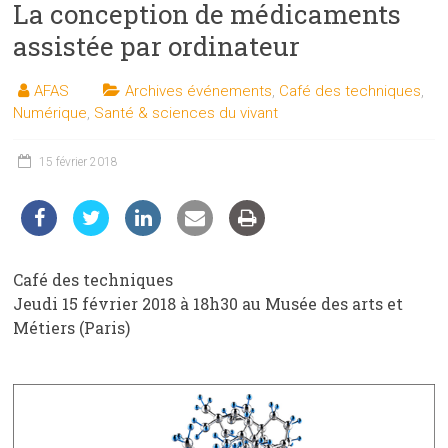
La conception de médicaments
les
sciences
assistée par ordinateur
et
les
AFAS
Archives événements
,
Café des techniques
,
techniques
Numérique
,
Santé & sciences du vivant
auprès
du
15 février 2018
public
Café des techniques
Jeudi 15 février 2018 à 18h30 au Musée des arts et
Métiers (Paris)