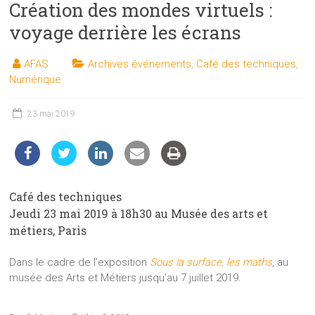
Création des mondes virtuels :
les
sciences
voyage derrière les écrans
et
les
AFAS
Archives événements
,
Café des techniques
,
techniques
Numérique
auprès
du
23 mai 2019
public
Café des techniques
Jeudi 23 mai 2019 à 18h30 au Musée des arts et
métiers, Paris
Dans le cadre de l’exposition
Sous la surface, les maths
, au
musée des Arts et Métiers jusqu’au 7 juillet 2019.