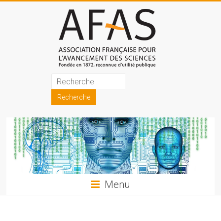
Skip
to
content
Association
française
pour
l'avancement
des
sciences
Menu
(AFAS)
Promouvoir