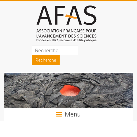
Skip
to
content
Association
française
pour
l'avancement
des
sciences
Menu
(AFAS)
Promouvoir