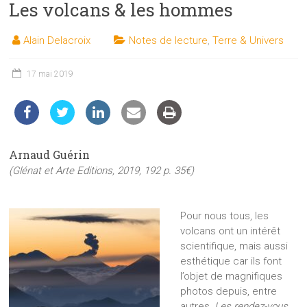
Les volcans & les hommes
les
sciences
Alain Delacroix
Notes de lecture
,
Terre & Univers
et
les
techniques
17 mai 2019
auprès
du
public
Arnaud Guérin
(Glénat et Arte Editions, 2019, 192 p. 35€)
Pour nous tous, les
volcans ont un intérêt
scientifique, mais aussi
esthétique car ils font
l’objet de magnifiques
photos depuis, entre
autres,
Les rendez-vous