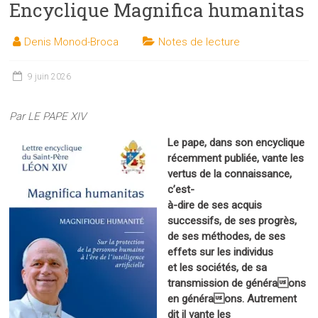
Encyclique Magnifica humanitas
les
sciences
Denis Monod-Broca
Notes de lecture
et
les
techniques
9 juin 2026
auprès
du
Par LE PAPE XIV
public
Le pape, dans son encyclique
récemment publiée, vante les
vertus de la connaissance,
c’est-
à-dire de ses acquis
successifs, de ses progrès,
de ses méthodes, de ses
effets sur les individus
et les sociétés, de sa
transmission de généraons
en généraons. Autrement
dit il vante les