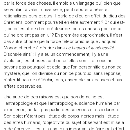
par la force des choses, il emploie un langage qui, bien que
se voulant à valeur universelle, peut rebuter athées et
rationalistes purs et durs. Il parle de dieu en effet, du dieu des
Chrétiens, comment pourrait-il en être autrement ? Or qui est-
il, ou qu’est-il, ce dieu créateur de toutes choses pour ceux
qui ne croient pas en lui ? En première approximation, il n’est
pas autre chose que la force téléonomique que Jacques
Monod cherche à décrire dans
Le hasard et la nécessité
.
Disons-le ainsi : il y a eu un commencement, il y a une
évolution, les choses sont ce qu’elles sont… et nous ne
savons pas pourquoi, et cela, que l’on personnifie ou non ce
mystère, que l’on divinise ou non ce pourquoi sans réponse,
n’interdit pas de réfléchir, tous, ensemble, aux causes et aux
effets observables.
Une autre de ces raisons est que son domaine est
l’anthropologie et que l’anthropologie, science humaine par
excellence, ne fait pas partie des sciences dites « dures ».
Son objet n’étant pas l’étude de corps inertes mais l’étude
des êtres humains, l’objectivité du sujet observant est mise à
rude épreuve. Il est d’autant plus important de faire cet effort