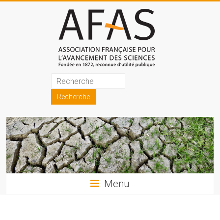
Skip
to
content
Association
française
pour
l'avancement
des
sciences
Menu
(AFAS)
Promouvoir