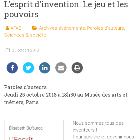
L’esprit d’invention. Le jeu et les
les
sciences
pouvoirs
et
les
AFAS
Archives événements
,
Paroles d'auteurs
,
techniques
Sciences & société
auprès
du
25 octobre 2018
public
Paroles d’auteurs
Jeudi 25 octobre 2018 à 18h30 au Musée des arts et
métiers, Paris
Nous sommes tous des
inventeurs !
Pour survivre et devenir nous-