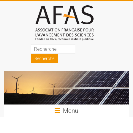
Skip
to
content
Association
française
pour
l'avancement
des
sciences
Menu
(AFAS)
Promouvoir