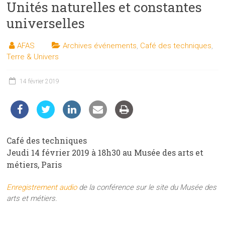
Unités naturelles et constantes
les
sciences
universelles
et
les
AFAS
Archives événements
,
Café des techniques
,
techniques
Terre & Univers
auprès
du
14 février 2019
public
Café des techniques
Jeudi 14 février 2019 à 18h30 au Musée des arts et
métiers, Paris
Enregistrement audio
de la conférence sur le site du Musée des
arts et métiers.