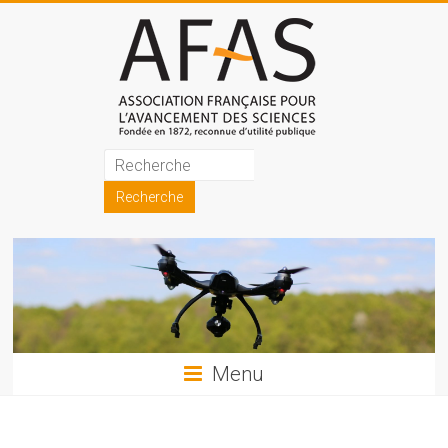
Skip
to
content
Association
française
pour
l'avancement
des
sciences
Menu
(AFAS)
Promouvoir