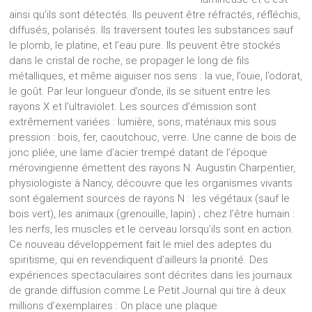
ainsi qu’ils sont détectés. Ils peuvent être réfractés, réfléchis,
diffusés, polarisés. Ils traversent toutes les substances sauf
le plomb, le platine, et l’eau pure. Ils peuvent être stockés
dans le cristal de roche, se propager le long de fils
métalliques, et même aiguiser nos sens : la vue, l’ouïe, l’odorat,
le goût. Par leur longueur d’onde, ils se situent entre les
rayons X et l’ultraviolet. Les sources d’émission sont
extrêmement variées : lumière, sons, matériaux mis sous
pression : bois, fer, caoutchouc, verre. Une canne de bois de
jonc pliée, une lame d’acier trempé datant de l’époque
mérovingienne émettent des rayons N. Augustin Charpentier,
physiologiste à Nancy, découvre que les organismes vivants
sont également sources de rayons N : les végétaux (sauf le
bois vert), les animaux (grenouille, lapin) ; chez l’être humain :
les nerfs, les muscles et le cerveau lorsqu’ils sont en action.
Ce nouveau développement fait le miel des adeptes du
spiritisme, qui en revendiquent d’ailleurs la priorité. Des
expériences spectaculaires sont décrites dans les journaux
de grande diffusion comme Le Petit Journal qui tire à deux
millions d’exemplaires : On place une plaque