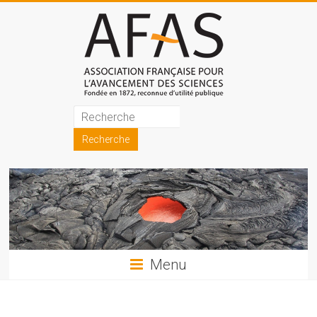
Skip
to
content
Association
française
pour
l'avancement
des
sciences
Menu
(AFAS)
Promouvoir