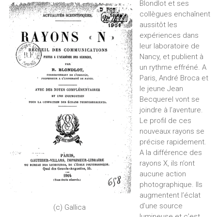
Blondlot et ses
collègues enchaînent
aussitôt les
expériences dans
leur laboratoire de
Nancy, et publient à
un rythme effréné. A
Paris, André Broca et
le jeune Jean
Becquerel vont se
joindre à l’aventure.
Le profil de ces
nouveaux rayons se
précise rapidement.
A la différence des
rayons X, ils n’ont
aucune action
photographique. Ils
augmentent l’éclat
d’une source
(c) Gallica
lumineuse et c’est