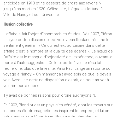
anticipée en 1910 et ne cessera de croire aux rayons N
jusqu’à sa mort en 1930. Célibataire, il lègue sa fortune à la
Ville de Nancy et son Université.
Illusion collective
L’affaire a fait l’objet d’innombrables études. Dès 1907, Piéron
analyse cette « illusion collective ». Jean Rostand résume le
sentiment général : « Ce qui est extraordinaire dans cette
affaire c’est le nombre et la qualité des égarés ». Le nœud de
l’affaire est le manque d’objectivité de l’expérience, ouvrant la
porte à l’autosuggestion. Celle-ci porte à voir le résultat
recherché, plus que la réalité. Ainsi Paul Langevin raconte son
voyage à Nancy: « On m’annonçait avec soin ce que je devais
voir. Avec une certaine disposition d’esprit, on peut arriver à
voir n’importe quoi ».
Il y avait de bonnes raisons pour croire aux rayons N.
En 1903, Blondlot est un physicien vénéré, dont les travaux sur
les ondes électromagnétiques inspirent le respect, et lui ont
valu deux prix de l’Académie. Nombre de chercheurs