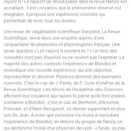
rayons N ! Le rapport de Wood publié dans la revue Nature est
accablant : il est convaincu que le phénomène observé est
imaginaire. Il propose une expérience concrète qui
permettrait de lever tous les doutes.
Une revue de vulgarisation scientifique française, La Revue
Scientifique, lance alors une enquête auprès d’une
cinquantaine de physiciens et physiologistes français. Une
seule question « Les rayons N existent-ils ? » Un tiers des
consultés n’ont pas d’opinion ou ne veulent pas l’exprimer. La
majorité des autres conteste l’expérience de Blondlot et
revendique une nouvelle expérience, qui soit objective,
reproductible et décisive. Plusieurs donnent des exemples
concrets. C’est le cas de J. Perrin, de P. Curie et même de la
Revue Scientifique. Les ténors de l’Académie des Sciences
affichent leur croyance aux rayons N, parce qu’ils font entière
confiance à Blondlot ; c’est le cas de Berthelot, d’Arsonval,
Poincaré, et d’Henri Becquerel, ce dernier supportant en plus
son fils Jean. A noter que personne n’a réussi à reproduire
l’expérience de Blondlot, en dehors du groupe de Nancy, ce
qui déclenche l’ironie d’un physicien de Lyon : « Seule, ou peu