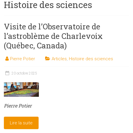
Histoire des sciences
les
sciences
et
Visite de l’Observatoire de
les
techniques
l’astroblème de Charlevoix
auprès
(Québec, Canada)
du
public
Pierre Potier
Articles
,
Histoire des sciences
20 octobre 2025
Pierre Potier
Lire la suite