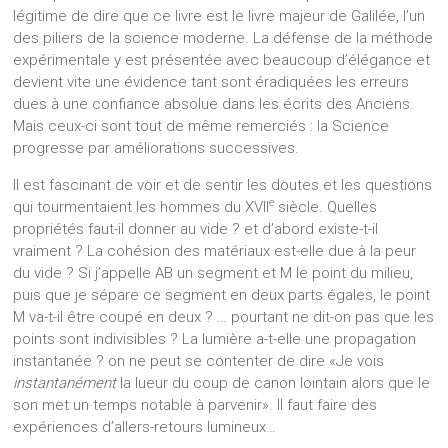
légitime de dire que ce livre est le livre majeur de Galilée, l’un
des piliers de la science moderne. La défense de la méthode
expérimentale y est présentée avec beaucoup d’élégance et
devient vite une évidence tant sont éradiquées les erreurs
dues à une confiance absolue dans les écrits des Anciens.
Mais ceux-ci sont tout de même remerciés : la Science
progresse par améliorations successives.
Il est fascinant de voir et de sentir les doutes et les questions
e
qui tourmentaient les hommes du XVII
siècle. Quelles
propriétés faut-il donner au vide ? et d’abord existe-t-il
vraiment ? La cohésion des matériaux est-elle due à la peur
du vide ? Si j’appelle AB un segment et M le point du milieu,
puis que je sépare ce segment en deux parts égales, le point
M va-t-il être coupé en deux ? … pourtant ne dit-on pas que les
points sont indivisibles ? La lumière a-t-elle une propagation
instantanée ? on ne peut se contenter de dire «Je vois
instantanément
la lueur du coup de canon lointain alors que le
son met un temps notable à parvenir». Il faut faire des
expériences d’allers-retours lumineux…