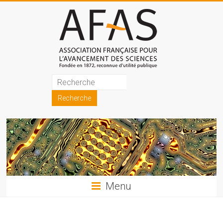
Skip
to
content
Association
française
pour
l'avancement
des
sciences
Menu
(AFAS)
Promouvoir