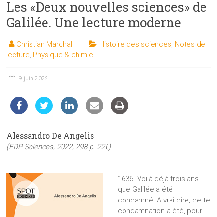
Les «Deux nouvelles sciences» de
les
sciences
Galilée. Une lecture moderne
et
les
Christian Marchal
Histoire des sciences
,
Notes de
techniques
lecture
,
Physique & chimie
auprès
du
9 juin 2022
public
Alessandro De Angelis
(EDP Sciences, 2022, 298 p. 22€)
1636. Voilà déjà trois ans
que Galilée a été
condamné. A vrai dire, cette
condamnation a été, pour