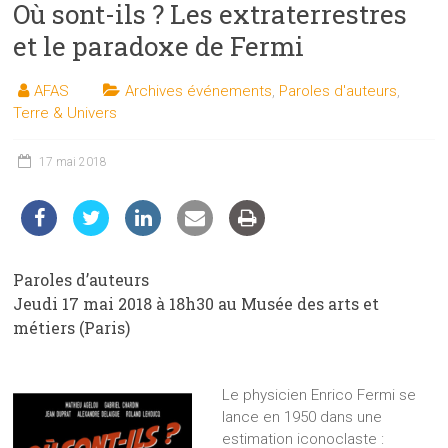
Où sont-ils ? Les extraterrestres
les
sciences
et le paradoxe de Fermi
et
les
AFAS
Archives événements
,
Paroles d'auteurs
,
techniques
Terre & Univers
auprès
du
17 mai 2018
public
Paroles d’auteurs
Jeudi 17 mai 2018 à 18h30 au Musée des arts et
métiers (Paris)
Le physicien Enrico Fermi se
lance en 1950 dans une
estimation iconoclaste :