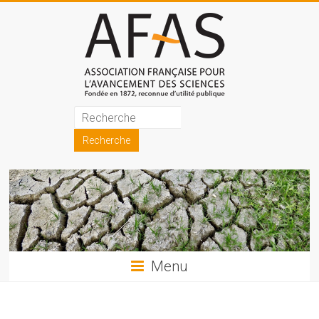
Skip
to
content
Association
française
pour
l'avancement
des
sciences
Menu
(AFAS)
Promouvoir