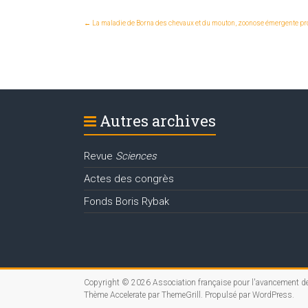
←
La maladie de Borna des chevaux et du mouton, zoonose émergente pr
Autres archives
Revue
Sciences
Actes des congrès
Fonds Boris Rybak
Copyright © 2026
Association française pour l'avancement d
Thème
Accelerate
par ThemeGrill. Propulsé par
WordPress
.