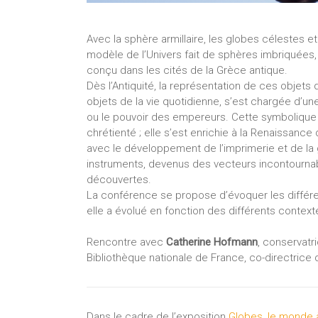
Avec la sphère armillaire, les globes célestes e
modèle de l’Univers fait de sphères imbriquées, ce
conçu dans les cités de la Grèce antique.
Dès l’Antiquité, la représentation de ces objets
objets de la vie quotidienne, s’est chargée d’un
ou le pouvoir des empereurs. Cette symbolique a
chrétienté ; elle s’est enrichie à la Renaissanc
avec le développement de l’imprimerie et de la 
instruments, devenus des vecteurs incontourna
découvertes.
La conférence se propose d’évoquer les différ
elle a évolué en fonction des différents contexte
Rencontre avec
Catherine Hofmann
, conservatr
Bibliothèque nationale de France, co-directrice 
Dans le cadre de l’exposition
Globes, le monde 