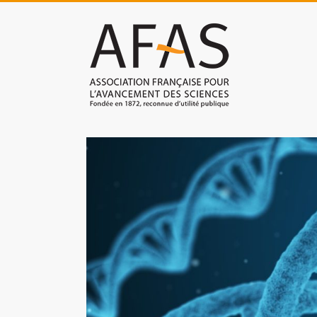
Skip
to
Association
content
française
pour
l'avancement
des
sciences
(AFAS)
Promouvoir
les
sciences
et
les