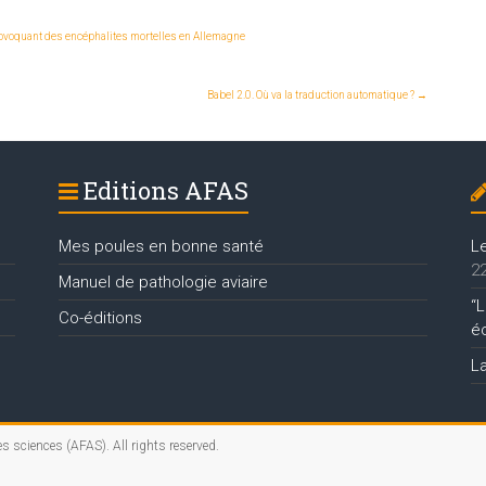
ovoquant des encéphalites mortelles en Allemagne
Babel 2.0. Où va la traduction automatique ?
→
Editions AFAS
Mes poules en bonne santé
L
22
Manuel de pathologie aviaire
“L
Co-éditions
é
L
es sciences (AFAS)
. All rights reserved.