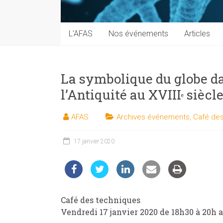
techniques
auprès
du
L’AFAS
Nos événements
Articles
public
La symbolique du globe dan
l’Antiquité au XVIII
siècl
e
AFAS
Archives événements
,
Café des
17 janvier 2020
Café des techniques
Vendredi 17 janvier 2020 de 18h30 à 20h a