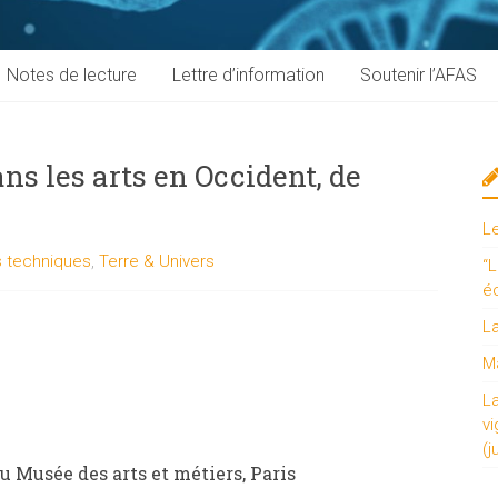
Notes de lecture
Lettre d’information
Soutenir l’AFAS
s les arts en Occident, de
e
L
 techniques
,
Terre & Univers
“L
é
L
Ma
L
vi
(j
u Musée des arts et métiers, Paris