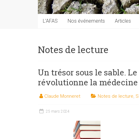
techniques
auprès
du
L’AFAS
Nos événements
Articles
public
Notes de lecture
Un trésor sous le sable. L
révolutionne la médecine
Claude Monneret
Notes de lecture
,
S
25 mars 2024