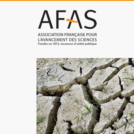
Skip
to
Association
content
française
pour
l'avancement
des
sciences
(AFAS)
Promouvoir
les
sciences
et
les