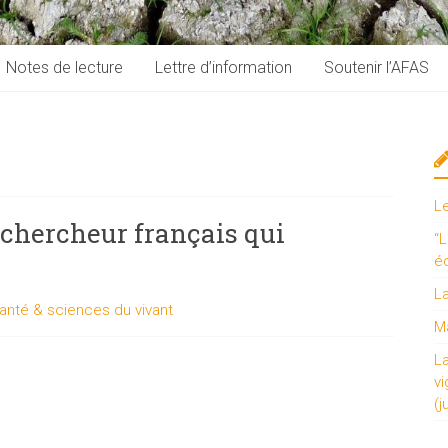
Notes de lecture
Lettre d’information
Soutenir l’AFAS
L
e chercheur français qui
“L
é
L
anté & sciences du vivant
Ma
L
vi
(j