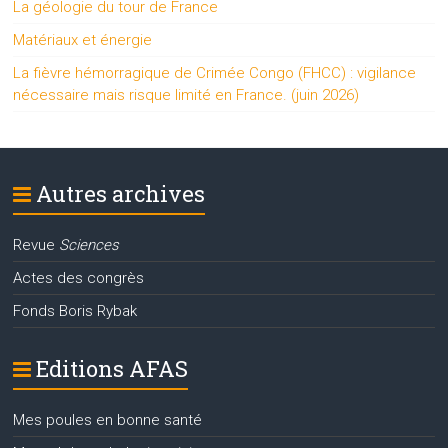
La géologie du tour de France
Matériaux et énergie
La fièvre hémorragique de Crimée Congo (FHCC) : vigilance
nécessaire mais risque limité en France. (juin 2026)
Autres archives
Revue
Sciences
Actes des congrès
Fonds Boris Rybak
Editions AFAS
Mes poules en bonne santé