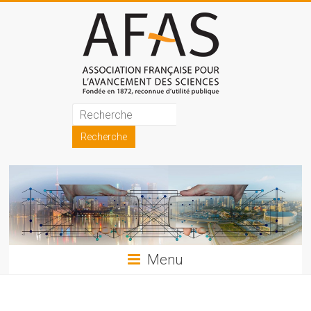
Skip
to
content
Association
française
pour
l'avancement
des
sciences
Menu
(AFAS)
Promouvoir