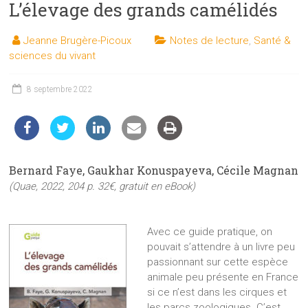
L’élevage des grands camélidés
les
sciences
Jeanne Brugère-Picoux
Notes de lecture
,
Santé &
et
sciences du vivant
les
techniques
8 septembre 2022
auprès
du
public
Bernard Faye, Gaukhar Konuspayeva, Cécile Magnan
(Quae, 2022, 204 p. 32€, gratuit en eBook)
Avec ce guide pratique, on
pouvait s’attendre à un livre peu
passionnant sur cette espèce
animale peu présente en France
si ce n’est dans les cirques et
les parcs zoologiques. C’est