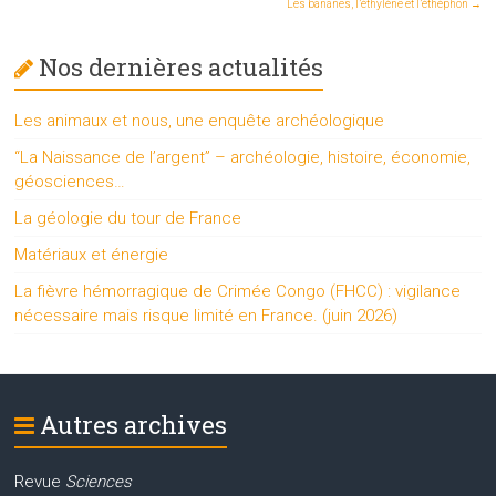
Les bananes, l’éthylène et l’éthéphon
→
Nos dernières actualités
Les animaux et nous, une enquête archéologique
“La Naissance de l’argent” – archéologie, histoire, économie,
géosciences…
La géologie du tour de France
Matériaux et énergie
La fièvre hémorragique de Crimée Congo (FHCC) : vigilance
nécessaire mais risque limité en France. (juin 2026)
Autres archives
Revue
Sciences