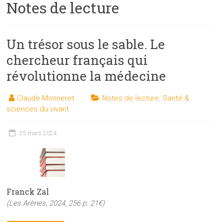
Notes de lecture
les
sciences
et
Un trésor sous le sable. Le
les
techniques
chercheur français qui
auprès
révolutionne la médecine
du
public
Claude Monneret
Notes de lecture
,
Santé &
sciences du vivant
25 mars 2024
Franck Zal
(Les Arènes, 2024, 256 p. 21€)