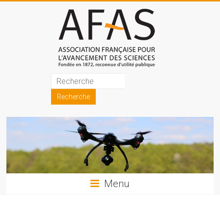
Skip
to
content
Association
française
pour
l'avancement
des
sciences
Menu
(AFAS)
Promouvoir