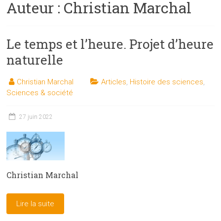
Auteur :
Christian Marchal
les
sciences
et
Le temps et l’heure. Projet d’heure
les
techniques
naturelle
auprès
du
Christian Marchal
Articles
,
Histoire des sciences
,
public
Sciences & société
27 juin 2022
Christian Marchal
Lire la suite