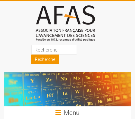
Skip
to
content
Association
française
pour
l'avancement
des
sciences
Menu
(AFAS)
Promouvoir