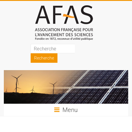
Skip
to
content
Association
française
pour
l'avancement
des
sciences
Menu
(AFAS)
Promouvoir