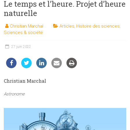
Le temps et l’heure. Projet d’heure
les
sciences
naturelle
et
les
Christian Marchal
Articles
,
Histoire des sciences
,
techniques
Sciences & société
auprès
du
27 juin 2022
public
Christian Marchal
Astronome