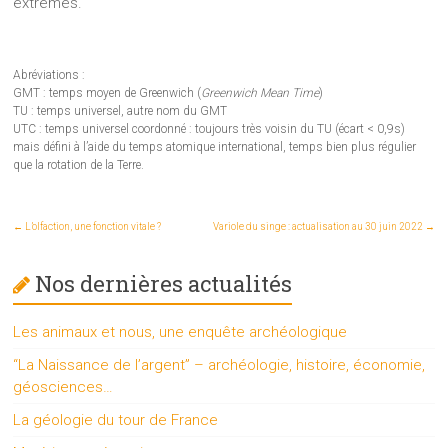
extrêmes.
Abréviations :
GMT : temps moyen de Greenwich (
Greenwich Mean Time
)
TU : temps universel, autre nom du GMT
UTC : temps universel coordonné : toujours très voisin du TU (écart < 0,9s)
mais défini à l’aide du temps atomique international, temps bien plus régulier
que la rotation de la Terre.
←
L’olfaction, une fonction vitale ?
Variole du singe : actualisation au 30 juin 2022
→
Nos dernières actualités
Les animaux et nous, une enquête archéologique
“La Naissance de l’argent” – archéologie, histoire, économie,
géosciences…
La géologie du tour de France