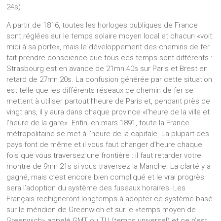
24s).
A partir de 1816, toutes les horloges publiques de France
sont réglées sur le temps solaire moyen local et chacun «voit
midi à sa porte», mais le développement des chemins de fer
fait prendre conscience que tous ces temps sont différents :
Strasbourg est en avance de 21mn 40s sur Paris et Brest en
retard de 27mn 20s. La confusion générée par cette situation
est telle que les différents réseaux de chemin de fer se
mettent à utiliser partout l’heure de Paris et, pendant près de
vingt ans, il y aura dans chaque province «l’heure de la ville et
l’heure de la gare». Enfin, en mars 1891, toute la France
métropolitaine se met à l’heure de la capitale. La plupart des
pays font de même et il vous faut changer d’heure chaque
fois que vous traversez une frontière : il faut retarder votre
montre de 9mn 21s si vous traversez la Manche. La clarté y a
gagné, mais c’est encore bien compliqué et le vrai progrès
sera l’adoption du système des fuseaux horaires. Les
Français rechigneront longtemps à adopter ce système basé
sur le méridien de Greenwich et sur le «temps moyen de
Greenwich» appelé GMT ou TU (temps universel) et ce n’est